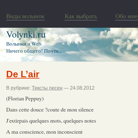
Виды волынок
Как выбрать
Обо мне
Volynki.ru
Волынки и Web.
Ничего общего! Почти...
De L’air
В рубрике:
Тексты песен
— 24.08.2012
(Florian Peppuy)
Dans cette douce ?coute de mon silence
J'extirpais quelques mots, quelques notes
A ma conscience, mon inconscient