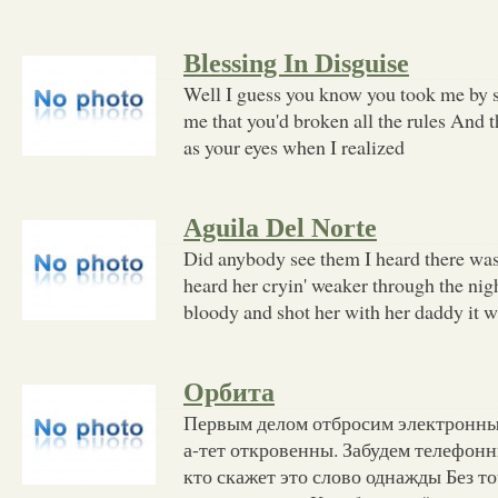
Blessing In Disguise
Well I guess you know you took me by 
me that you'd broken all the rules And t
as your eyes when I realized
Aguila Del Norte
Did anybody see them I heard there w
heard her cryin' weaker through the ni
bloody and shot her with her daddy it w
Орбита
Первым делом отбросим электронные
а-тет откровенны. Забудем телефонн
кто скажет это слово однажды Без то