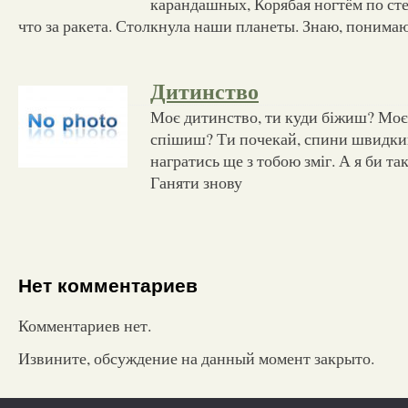
карандашных, Корябая ногтём по сте
что за ракета. Столкнула наши планеты. Знаю, понимаю
Дитинство
Моє дитинство, ти куди біжиш? Моє
спішиш? Ти почекай, спини швидкий
награтись ще з тобою зміг. А я би так,
Ганяти знову
Нет комментариев
Комментариев нет.
Извините, обсуждение на данный момент закрыто.