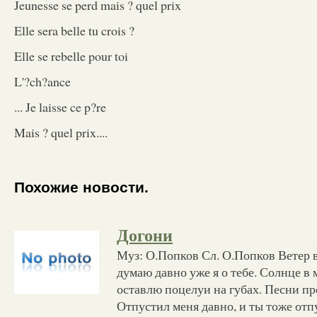
Jeunesse se perd mais ? quel prix
Elle sera belle tu crois ?
Elle se rebelle pour toi
L'?ch?ance
... Je laisse ce p?re
Mais ? quel prix....
Похожие новости.
Догони
Муз: О.Попков Сл. О.Попков Ветер в
думаю давно уже я о тебе. Солнце в 
оставлю поцелуи на губах. Песни п
Отпустил меня давно, и ты тоже отп