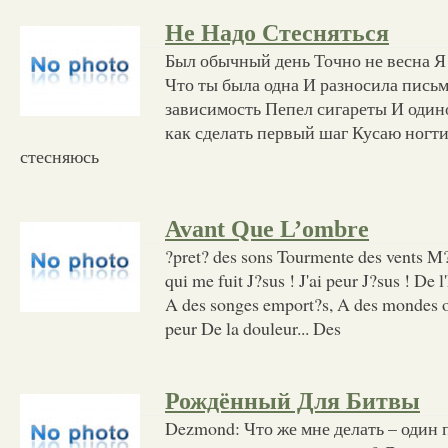
Не Надо Стесняться
Был обычный день Точно не весна Я
Что ты была одна И разносила письм
зависимость Пепел сигареты И один
как сделать первый шаг Кусаю ногти
стесняюсь
Avant Que L’ombre
?pret? des sons Tourmente des vents M?
qui me fuit J?sus ! J'ai peur J?sus ! De 
A des songes emport?s, A des mondes oub
peur De la douleur... Des
Рождённый Для Битвы
Dezmond: Что же мне делать – один 