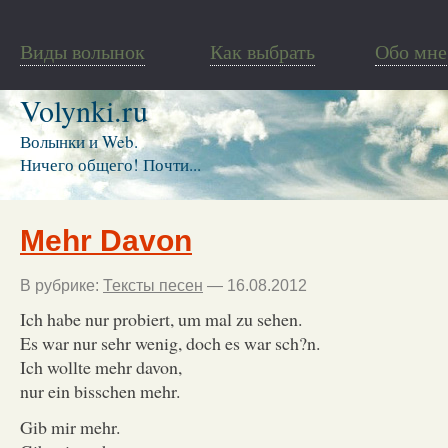
Виды волынок
Как выбрать
Обо мне
Volynki.ru
Волынки и Web.
Ничего общего! Почти...
Mehr Davon
В рубрике:
Тексты песен
— 16.08.2012
Ich habe nur probiert, um mal zu sehen.
Es war nur sehr wenig, doch es war sch?n.
Ich wollte mehr davon,
nur ein bisschen mehr.
Gib mir mehr.