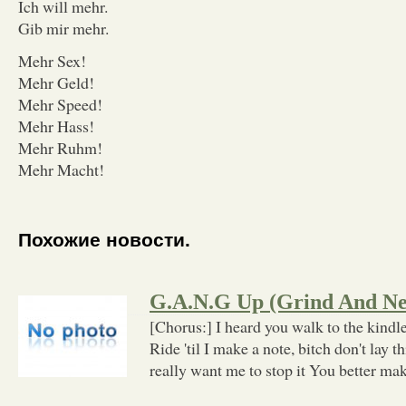
Ich will mehr.
Gib mir mehr.
Mehr Sex!
Mehr Geld!
Mehr Speed!
Mehr Hass!
Mehr Ruhm!
Mehr Macht!
Похожие новости.
G.A.N.G Up (Grind And Ne
[Chorus:] I heard you walk to the kindle
Ride 'til I make a note, bitch don't lay
really want me to stop it You better ma