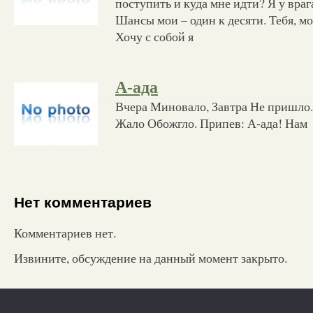
поступить и куда мне идти? Я у враг
Шансы мои – один к десяти. Тебя, мо
Хочу с собой я
А-ада
Вчера Миновало, Завтра Не пришло.
Жало Обожгло. Припев: А-ада! Нам
Нет комментариев
Комментариев нет.
Извините, обсуждение на данный момент закрыто.