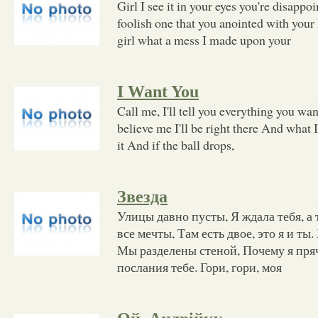
Girl I see it in your eyes you're disappo
foolish one that you anointed with your 
girl what a mess I made upon your
I Want You
Call me, I'll tell you everything you w
believe me I'll be right there And what I 
it And if the ball drops,
Звезда
Улицы давно пусты, Я ждала тебя, а т
все мечты, Там есть двое, это я и ты
Мы разделены стеной, Почему я пряч
послания тебе. Гори, гори, моя