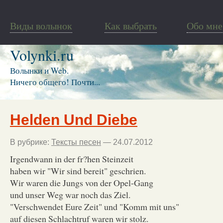
Виды волынок
Как выбрать
Обо мне
Volynki.ru
Волынки и Web.
Ничего общего! Почти...
Helden Und Diebe
В рубрике:
Тексты песен
— 24.07.2012
Irgendwann in der fr?hen Steinzeit
haben wir "Wir sind bereit" geschrien.
Wir waren die Jungs von der Opel-Gang
und unser Weg war noch das Ziel.
"Verschwendet Eure Zeit" und "Komm mit uns"
auf diesen Schlachtruf waren wir stolz.