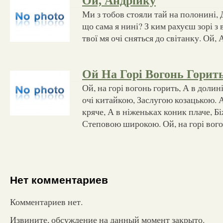
Ой, Андрійку
Ми з тобов стояли тай на полонині,
що сама я нині? З ким рахуєш зорі з
твої мя очі сняться до світанку. Ой,
Ой На Горі Вогонь Горит
Ой, на горі вогонь горить, А в долин
очі китайкою, Заслугою козацькою. 
кряче, А в ніженьках коник плаче, 
Степовою широкою. Ой, на горі вогон
Нет комментариев
Комментариев нет.
Извините, обсуждение на данный момент закрыто.