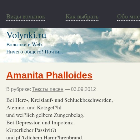
Виды волынок
Как выбрать
Обо мне
Volynki.ru
Волынки и Web.
Ничего общего! Почти...
Amanita Phalloides
В рубрике:
Тексты песен
— 03.09.2012
Bei Herz-, Kreislauf- und Schluckbeschwerden,
Atemnot und Kotzgef?hl
und wei?lich gelbem Zungenbelag.
Bei Depression und Impotenz
k?rperlicher Passivit?t
und pl?tzlichem Harnr?hrenbrand.