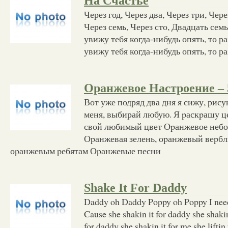
На Счастье
Через год, Через два, Через три, Чер
Через семь, Через сто, Двадцать семь
увижу тебя когда-нибудь опять, то ра
увижу тебя когда-нибудь опять, то р
Оранжевое Настроение – 
Вот уже подряд два дня я сижу, рис
меня, выбирай любую. Я pаскpашу ц
свой любимый цвет Оpанжевое небо
Оpанжевая зелень, оpанжевый веpб
оpанжевым pебятам Оpанжевые песни
Shake It For Daddy
Daddy oh Daddy Poppy oh Poppy I need
Cause she shakin it for daddy she shakin
for daddy she shakin it for me she liftin