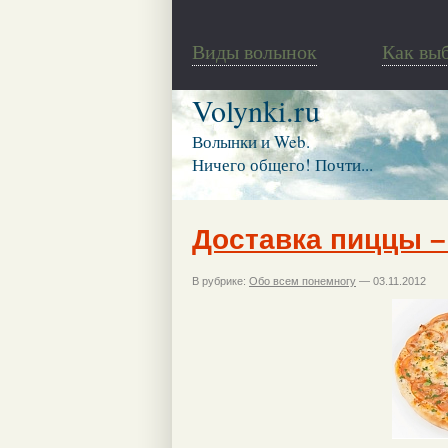
Виды волынок
Как вы
Volynki.ru
Волынки и Web.
Ничего общего! Почти...
Доставка пиццы –
В рубрике:
Обо всем понемногу
— 03.11.2012