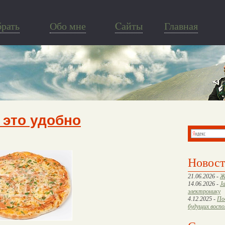
брать
Обо мне
Cайты
Главная
 это удобно
Новос
21.06.2026 -
Ж
14.06.2026 -
J
электронику
4.12.2025 -
По
будущих восп