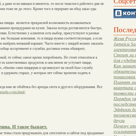
Соцсет
 а даже если навыки и имеются, то после тяжелого рабочего дня не
ями тоже не до этого. Кроме того в перерыве на обед заказ еды
авка пиццы является прекрасной возможность полакомиться
Послед
ьными процедурами на кухне. Заказы всегда доставляются быстро,
ении. Естественно у клиентов есть выбор, присутствуют и разные
 вас большая компания, то и пицца нужна соответствующая, а если
Женя Русск
но выбрать меньший вариант. Часто вместе с пиццей можно заказать
Jamaica Su
вообще ассортимент в службах доставки очень обширен).
электрони
Стоит ли 
вкой, то сейчас самое время попробовать. Не стоит относиться к
для судебн
т из качественных продуктов и она ничем не уступает пицце,
Как защити
, обычно сами пиццерии и организуют на своей базе службу
обязательс
и удержать старых, у которых нет сейчас времени ходить в
пошаговая
Платят ли 
гда вам не обойтись без аренды света и другого оборудования. Все
квартира 
arenda-sveta.html/
.
тонкости 
Порядок ув
последстви
Эффект до
техническ
друга
Почему от
ина. И такое бывает.
усиливают
е темы стали придумывать для сателлитов и сайтов под продажные