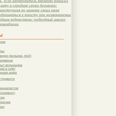
, если арендодатель внезапно повысил
лату в середине срока договора:
инструкция по защите своих прав
обращаться к юристу при возникновении
одным ведомством: подробный анализ,
комендации
ы
тихи
гры
видео (волынка, mp3)
терминов
пыт волынщика
нка и софт
нькая арфа
струменте
пециалистов
понемногу
сен
 прочие
рея