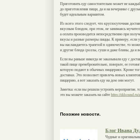
Приготовить еду самостоятельно может не каждый,
до приготовления пищи, да и на вечеринке с друзь
будет идеальным вариантом.
Из всего этого следует, что круглосуточная дост
вкусным блюдом, при этом, не занимаясь мучител
а оплата производится непосредственно при получ
вкусы и разные размеры пиццы. К примеру, если у
вы наслаждаетесь трапезой в одиночестве, то мож
и другие блюда (роллы, суши и даже блины, да и 
Если вы раньше никогда не заказывали еду с доста
такой пище пренебрежительно, поверьте, ее готовя
которую подают в обычных пиццериях. Кроме того
доставки. Это позволяет привлечь новых клиентов 
пиццерию, а вот заказать еду на дом они могут.
Заметка: если вы решили устроить мероприятие, то
это вы можете заказать на сайте
https://ddsound.ru/
Похожие новости.
Блог Ивана Дул
Чудные и оригинальны