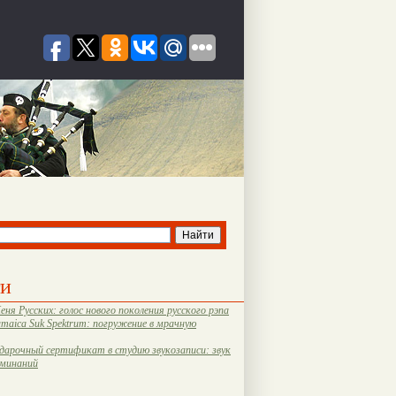
ти
еня Русских: голос нового поколения русского рэпа
amaica Suk Spektrum: погружение в мрачную
дарочный сертификат в студию звукозаписи: звук
оминаний