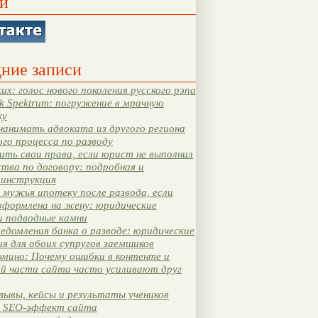
и
ние записи
их: голос нового поколения русского рэпа
k Spektrum: погружение в мрачную
ку
нанимать адвоката из другого региона
ого процесса по разводу
ть свои права, если юрист не выполнил
тва по договору: подробная и
 инструкция
мужья ипотеку после развода, если
оформлена на жену: юридические
и подводные камни
едомления банка о разводе: юридические
я для обоих супругов заемщиков
мино: Почему ошибки в контенте и
ой части сайта часто усиливают друг
зывы, кейсы и результаты учеников
 SEO-эффект сайта