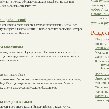
Что делать
сайтики не только обладают неплохим дизайном, но еще и на
арендную п
 для хорошего сателлита что
подробная 
Стоит ли 
споров с в
свадьба весной
риски и ре
 лет именно весна является началом новой жизни. Весна – это
тущие цветы, щебетание птиц и теплое весеннее солнышко, которое
Раздел
чшим и веселее. Именно
Юмор и с
Новости
им магазинам…
Техника и
ом отделе магазина "Суворовский". Глаза от количества игр и
Музыка и 
 С детьми туда заходить противопоказано однозначно: если уж я
Словарь 
ржался в отделе
Личный о
Волы
Мале
жная леди Гага
Все об ин
Интервью
, эпатажная, бесстыжая, талантливая, развратная, перспективная,
Леди Гага. Единицы не как не реагируют на это имя. Многие
Мнения с
но, многие держаться нейтрально, большинство
Обо всем 
Тексты пе
Флейты и
Фотогале
ы поездки в такси
ществляют вызов такси в Екатеринбурге, и такая услуга