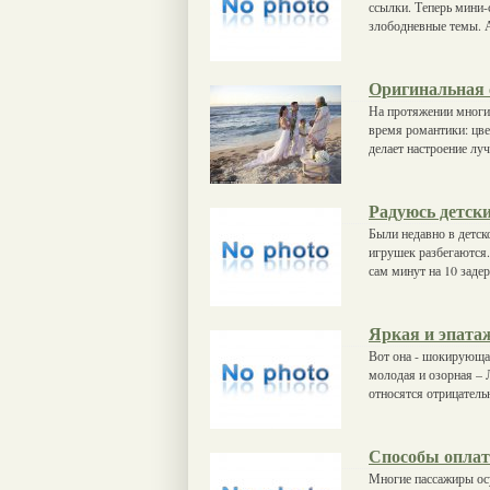
ссылки. Теперь мини-
злободневные темы. А
Оригинальная 
На протяжении многих
время романтики: цве
делает настроение лу
Радуюсь детск
Были недавно в детск
игрушек разбегаются.
сам минут на 10 заде
Яркая и эпата
Вот она - шокирующая
молодая и озорная – 
относятся отрицатель
Способы оплат
Многие пассажиры осу