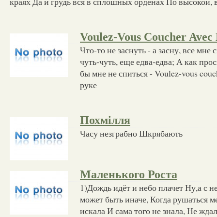
краях Да и грудь вся в сплошных орденах По высокой,
Voulez-Vous Coucher Avec
Что-то не заснуть - а засну, все мне 
чуть-чуть, еще едва-едва; А как прос
бы мне не спиться - Voulez-vous couc
руке
Похмілля
Часу незграбно Шкрябають
Маленького Роста
1)Дождь идёт и небо плачет Ну,а с 
может быть иначе, Когда рушаться м
искала И сама того не знала, Не жда