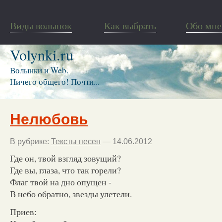
Виды волынок
Как выбрать
Обо мне
Volynki.ru
Волынки и Web.
Ничего общего! Почти...
Нелюбовь
В рубрике:
Тексты песен
— 14.06.2012
Где он, твой взгляд зовущий?
Где вы, глаза, что так горели?
Флаг твой на дно опущен -
В небо обратно, звезды улетели.
Приев: