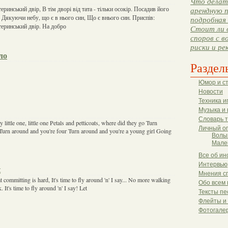
Что делать
еринський двiр, В тiм дворi вiд тата - тiльки осокiр. Посадив його
арендную п
, Дякуючи небу, що є в нього син, Що є внього син. Приспів:
подробная 
теринський двiр. На добро
Стоит ли 
споров с в
риски и ре
ло
Раздел
Юмор и с
Новости
Техника и
Музыка и 
Словарь 
ittle one, little one Petals and petticoats, where did they go Turn
Личный о
Turn around and you're four Turn around and you're a young girl Going
Волы
Мале
Все об ин
Интервью
t
Мнения с
committing is hard, It's time to fly around 'n' I say... No more walking
Обо всем 
 It's time to fly around 'n' I say! Let
Тексты пе
Флейты и
Фотогале