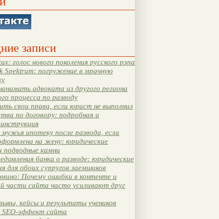
и
ние записи
их: голос нового поколения русского рэпа
k Spektrum: погружение в мрачную
ку
нанимать адвоката из другого региона
ого процесса по разводу
ть свои права, если юрист не выполнил
тва по договору: подробная и
 инструкция
мужья ипотеку после развода, если
оформлена на жену: юридические
и подводные камни
едомления банка о разводе: юридические
я для обоих супругов заемщиков
мино: Почему ошибки в контенте и
ой части сайта часто усиливают друг
зывы, кейсы и результаты учеников
 SEO-эффект сайта