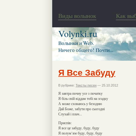
Виды волынок
Как вы
Volynki.ru
Волынки и Web.
Ничего общего! Почти...
Я Все Забуду
В рубрике:
Тексты песен
— 25.10.2012
Я завтра почну усе з початку
Я біль свій віддам тобі на згадку
А може сховаюсь у безодню
Дай Боже, забути про сьогодні
Слухай і плач...
Приспів:
Я все це забуду, буду, буду
Я полум’ям буду, буду, буду