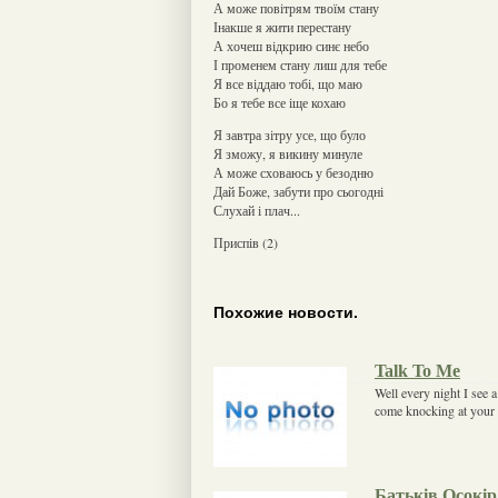
А може повітрям твоїм стану
Інакше я жити перестану
А хочеш відкрию синє небо
І променем стану лиш для тебе
Я все віддаю тобі, що маю
Бо я тебе все іще кохаю
Я завтра зітру усе, що було
Я зможу, я викину минуле
А може сховаюсь у безодню
Дай Боже, забути про сьогодні
Слухай і плач...
Приспів (2)
Похожие новости.
Talk To Me
Well every night I see
come knocking at your 
Батьків Осокір