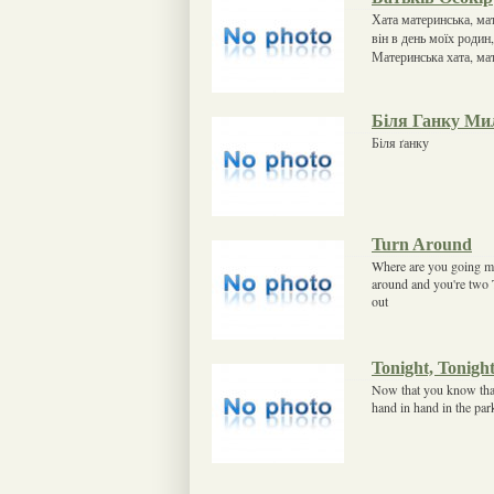
Хата материнська, мат
вiн в день моїх родин
Материнська хата, ма
Біля Ганку Ми
Біля ґанку
Turn Around
Where are you going my l
around and you're two 
out
Tonight, Tonigh
Now that you know that 
hand in hand in the park.