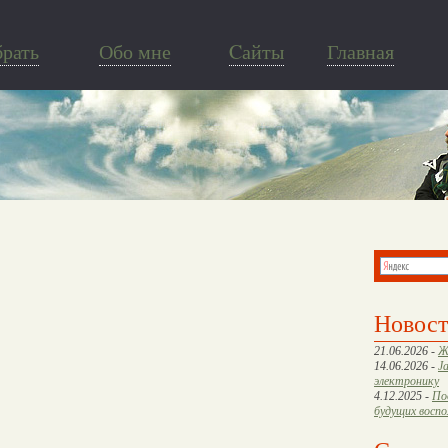
брать
Обо мне
Cайты
Главная
Новос
21.06.2026 -
Ж
14.06.2026 -
J
электронику
4.12.2025 -
По
будущих восп