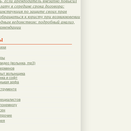
, если арендодатель внезапно повысил
лату в середине срока договора:
инструкция по защите своих прав
обращаться к юристу при возникновении
одным ведомством: подробный анализ,
комендации
ы
тихи
гры
видео (волынка, mp3)
терминов
пыт волынщика
нка и софт
нькая арфа
струменте
пециалистов
понемногу
сен
 прочие
рея