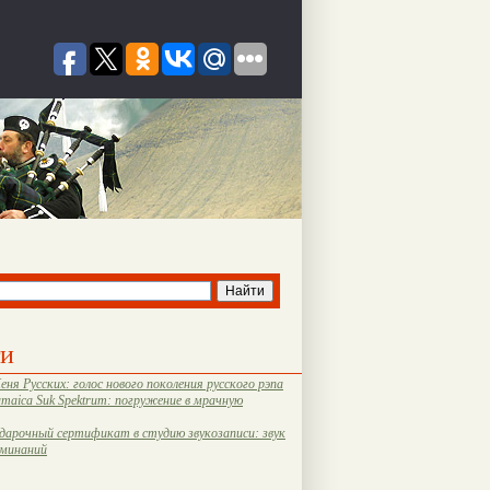
ти
еня Русских: голос нового поколения русского рэпа
amaica Suk Spektrum: погружение в мрачную
дарочный сертификат в студию звукозаписи: звук
оминаний