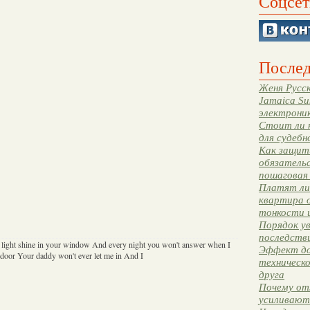
Соцсет
Послед
Женя Русск
Jamaica Su
электрони
Стоит ли 
для судебн
Как защити
обязательс
пошаговая
Платят ли 
квартира 
тонкости 
Порядок ув
последстви
 a light shine in your window And every night you won't answer when I
Эффект до
door Your daddy won't ever let me in And I
техническ
друга
Почему от
усиливают