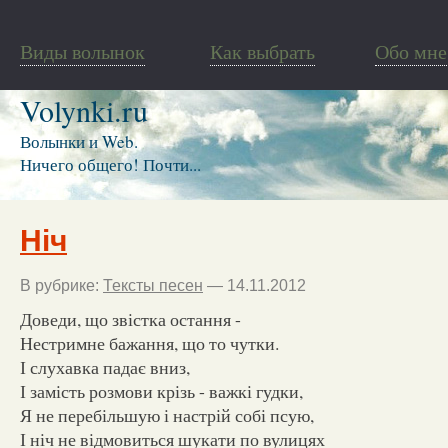
Виды волынок
Как выбрать
Обо мне
Volynki.ru
Волынки и Web.
Ничего общего! Почти...
Ніч
В рубрике:
Тексты песен
— 14.11.2012
Доведи, що звістка остання -
Нестримне бажання, що то чутки.
І слухавка падає вниз,
І замість розмови крізь - важкі гудки,
Я не перебільшую і настрій собі псую,
І ніч не відмовиться шукати по вулицях