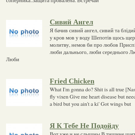
Сивий Ангел
Я бачив сивий ангел, сивий та бліди
у кров мов у воду Шепотів щось ще
молитву, немов би про любов Присп
люби дальнього, люби середнього Л
Люби
Fried Chicken
What I'm gonna do? Shit is all true [Na
fly vixen Give me heart disease but ne
a bird but you ain't a ki' Got wings but
Я К Тебе Не Подойду
Вот уже и не слышны В тишине шаг