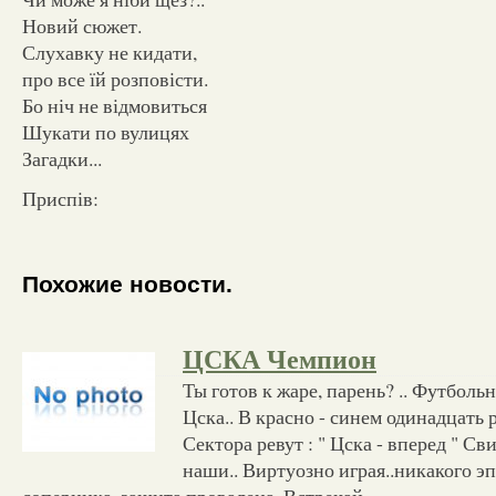
Новий сюжет.
Слухавку не кидати,
про все їй розповісти.
Бо ніч не відмовиться
Шукати по вулицях
Загадки...
Приспів:
Похожие новости.
ЦСКА Чемпион
Ты готов к жаре, парень? .. Футболь
Цска.. В красно - синем одинадцать 
Сектора ревут : " Цска - вперед " Св
наши.. Виртуозно играя..никакого эп
соперника..защита провалена. Встречай