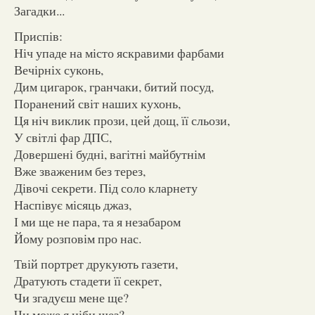
Загадки...
Приспів:
Ніч упаде на місто яскравими фарбами
Вечірніх суконь,
Дим цигарок, гранчаки, битий посуд,
Поранений світ наших кухонь,
Ця ніч виклик прози, цей дощ, її сльози,
У світлі фар ДПС,
Довершені будні, вагітні майбутнім
Вже зваженим без терез,
Дівочі секрети. Під соло кларнету
Наспівує місяць джаз,
І ми ще не пара, та я незабаром
Йому розповім про нас.
Твій портрет друкують газети,
Дратують стадети її секрет,
Чи згадуєш мене ще?
Чи може я ніби щез?..