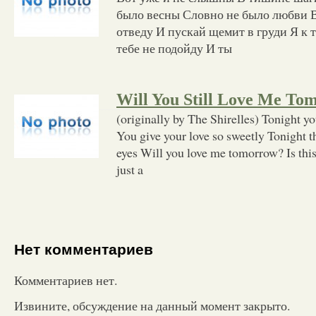
было весны Словно не было любви В
отведу И пускай щемит в груди Я к т
тебе не подойду И ты
Will You Still Love Me To
(originally by The Shirelles) Tonight y
You give your love so sweetly Tonight the
eyes Will you love me tomorrow? Is this
just a
Нет комментариев
Комментариев нет.
Извините, обсуждение на данный момент закрыто.