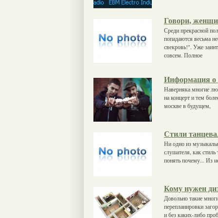
Говори, женщи
Среди прекрасной пол
попадаются весьма н
свекровь!". Уже заи
совсем. Полное
Информация о 
Наверняка многие люб
на концерт и тем боле
москве в будущем,
Стили танцева
Ни одно из музыкальн
слушателя, как стиль
понять почему... Из 
Кому нужен ди
Довольно такие многи
перепланировки загор
и без каких-либо про