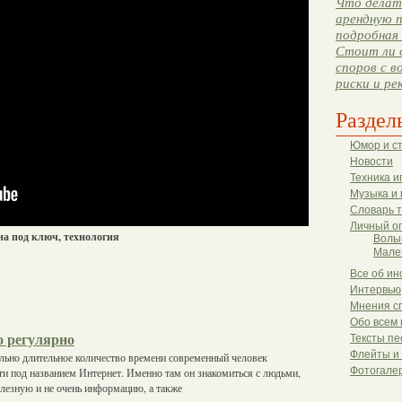
Что делать
арендную п
подробная 
Стоит ли 
споров с в
риски и ре
Раздел
Юмор и с
Новости
Техника и
Музыка и 
Словарь 
Личный о
на под ключ, технология
Волы
Мале
Все об ин
Интервью
Мнения с
Обо всем 
 регулярно
Тексты пе
Флейты и
ольно длительное количество времени современный человек
Фотогале
ти под названием Интернет. Именно там он знакомиться с людьми,
лезную и не очень информацию, а также