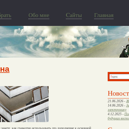
брать
Обо мне
Cайты
Главная
она
Новос
21.06.2026 -
Ж
14.06.2026 -
J
электронику
4.12.2025 -
По
будущих восп
же знаете, как грамотно использовать это дополнение к основной