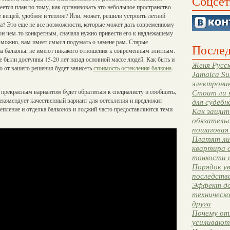
Соцсет
ется план по тому, как организовать это небольшое пространство
 вещей, удобное и теплое? Или, может, решили устроить летний
ажа? Это еще не все возможности, которые может дать современному
кон чем-то конкретным, сначала нужно привести его к надлежащему
зможно, вам имеет смысл подумать о замене рам. Старые
Послед
 на балконы, не имеют никакого отношения к современным элитным.
 были доступны 15-20 лет назад основной массе людей. Как быть и
Женя Русск
то от вашего решения будет зависеть
стоимость остекления балкона
.
Jamaica Su
электрони
 прекрасным вариантом будет обратиться к специалисту и сообщить,
Стоит ли 
рекомендует качественный вариант для остекления и предложит
для судебн
епление и отделка балконов и лоджий часто предоставляются теми
Как защити
обязательс
пошаговая
Платят ли 
квартира 
тонкости 
Порядок ув
последстви
Эффект до
техническ
друга
Почему от
усиливают