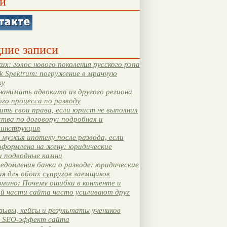
и
ние записи
их: голос нового поколения русского рэпа
k Spektrum: погружение в мрачную
ку
нанимать адвоката из другого региона
ого процесса по разводу
ть свои права, если юрист не выполнил
тва по договору: подробная и
 инструкция
мужья ипотеку после развода, если
оформлена на жену: юридические
и подводные камни
едомления банка о разводе: юридические
я для обоих супругов заемщиков
мино: Почему ошибки в контенте и
ой части сайта часто усиливают друг
зывы, кейсы и результаты учеников
 SEO-эффект сайта