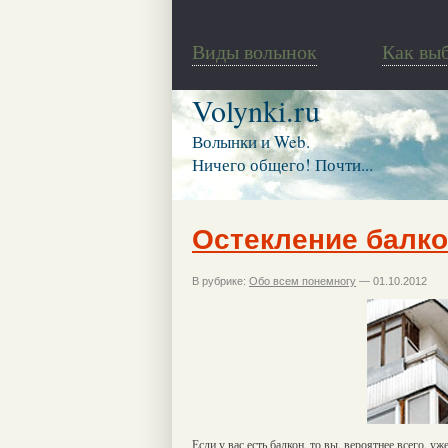
Виды волынок
Как вы
Volynki.ru
Волынки и Web.
Ничего общего! Почти...
Остекление балк
В рубрике:
Обо всем понемногу
— 01.10.2012
Если у вас есть балкон, то вы, вероятнее всего, у