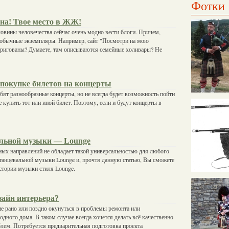
Фотки
на! Твое место в ЖЖ!
овины человечества сейчас очень модно вести блоги. Причем,
еобычные экземпляры. Например, сайт "Посмотри на мою
нтригованы? Думаете, там описываются семейные холивары? Не
покупке билетов на концерты
ят разнообразные концерты, но не всегда будет возможность пойти
е купить тот или иной билет. Поэтому, если и будут концерты в
льной музыки — Lounge
ых направлений не обладает такой универсальностью для любого
 танцевальной музыки Lounge и, прочтя данную статью, Вы сможете
истории музыки стиля Lounge.
зайн интерьера?
е рано или поздно окунуться в проблемы ремонта или
одного дома. В таком случае всегда хочется делать всё качественно
блем. Потребуется предварительная подготовка проекта