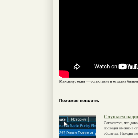
Максимус окна — остекление и отделка балко
Похожие новости.
Слушаем радио
Согласитесь, что дов
проводит именно в се
общается. Находит по