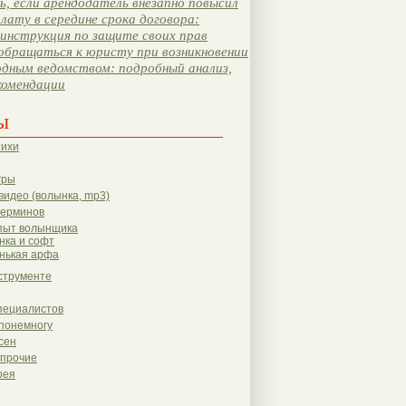
, если арендодатель внезапно повысил
лату в середине срока договора:
инструкция по защите своих прав
обращаться к юристу при возникновении
одным ведомством: подробный анализ,
комендации
ы
тихи
гры
видео (волынка, mp3)
терминов
пыт волынщика
нка и софт
нькая арфа
струменте
пециалистов
понемногу
сен
 прочие
рея