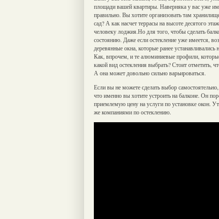
площади вашей квартиры. Наверняка у вас уже име
правильно. Вы хотите организовать там хранилище
сад? А как насчет террасы на высоте десятого эт
человеку лоджия.
Но для того, чтобы сделать бал
состоянию. Даже если остекление уже имеется, во
деревянные окна, которые ранее устанавливались
Как, впрочем, и те алюминиевые профили, которые
какой вид остекления выбрать? Стоит отметить, ч
А она может довольно сильно варьироваться.
Если вы не можете сделать выбор самостоятельно,
что именно вы хотите устроить на балконе. Он по
приемлемую цену на услуги по установке окон. Ут
же компаниями по остеклению.