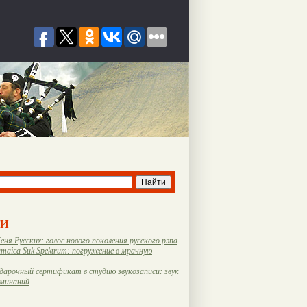
ти
еня Русских: голос нового поколения русского рэпа
amaica Suk Spektrum: погружение в мрачную
дарочный сертификат в студию звукозаписи: звук
оминаний