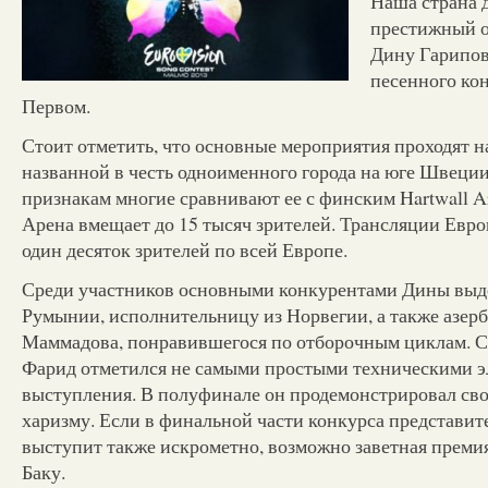
Наша страна 
престижный о
Дину Гарипов
песенного кон
Первом.
Стоит отметить, что основные мероприятия проходят н
названной в честь одноименного города на юге Швеци
признакам многие сравнивают ее с финским Hartwall A
Арена вмещает до 15 тысяч зрителей. Трансляции Евро
один десяток зрителей по всей Европе.
Среди участников основными конкурентами Дины выд
Румынии, исполнительницу из Норвегии, а также азер
Маммадова, понравившегося по отборочным циклам. С
Фарид отметился не самыми простыми техническими э
выступления. В полуфинале он продемонстрировал сво
харизму. Если в финальной части конкурса представи
выступит также искрометно, возможно заветная премия
Баку.