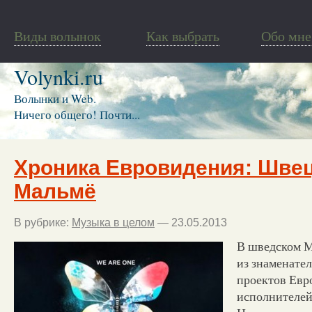
Виды волынок
Как выбрать
Обо мне
Volynki.ru
Волынки и Web.
Ничего общего! Почти...
Хроника Евровидения: Швец
Мальмё
В рубрике:
Музыка в целом
— 23.05.2013
В шведском М
из знаменате
проектов Евр
исполнителей