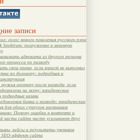
и
ние записи
их: голос нового поколения русского рэпа
k Spektrum: погружение в мрачную
ку
нанимать адвоката из другого региона
ого процесса по разводу
ть свои права, если юрист не выполнил
тва по договору: подробная и
 инструкция
мужья ипотеку после развода, если
оформлена на жену: юридические
и подводные камни
едомления банка о разводе: юридические
я для обоих супругов заемщиков
мино: Почему ошибки в контенте и
ой части сайта часто усиливают друг
зывы, кейсы и результаты учеников
 SEO-эффект сайта