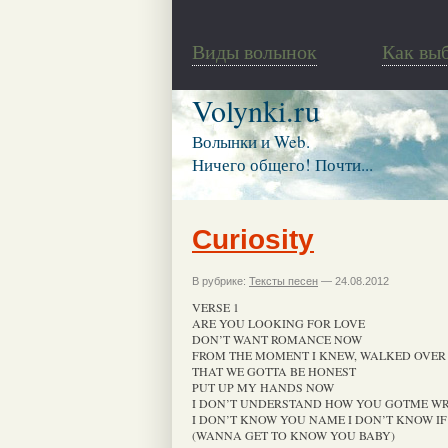
Виды волынок
Как вы
Volynki.ru
Волынки и Web.
Ничего общего! Почти...
Curiosity
В рубрике:
Тексты песен
— 24.08.2012
VERSE 1
ARE YOU LOOKING FOR LOVE
DON’T WANT ROMANCE NOW
FROM THE MOMENT I KNEW, WALKED OVER 
THAT WE GOTTA BE HONEST
PUT UP MY HANDS NOW
I DON’T UNDERSTAND HOW YOU GOTME W
I DON’T KNOW YOU NAME I DON’T KNOW I
(WANNA GET TO KNOW YOU BABY)