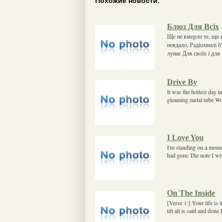
Похожие новости.
Блюз Для Всіх
Ще не вмерло те, що в
невдало, Радіохвилі б
лунає Для своїх і для
Drive By
It was the hottest day 
gleaming metal tube Wo
I Love You
I'm standing on a mount
had gone The note I wro
On The Inside
[Verse 1:] Your life is 
till all is said and don