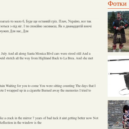
Фотки
загалі-то мало б, Буде ще останній гріх. Плач, Україно, все так
’ються з-під ніг. І ти спокійно засинаєш, Як о дванадцятій вночі
 чужих Для нас, Для
in July And all along Santa Monica Blvd cars were stood still And a
uld stretch all the way from Highland Back to La Brea. And she met
ain Waiting for you to come You were sitting counting The days that I
te I wrapped up in a cigarette Burned away the memories I tried to
like a crack in the mirror 7 years of bad luck it aint getting better now Not
e Reflection in the window is the