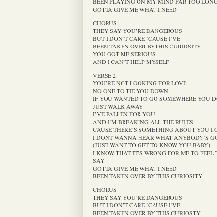
BEEN PLAYING ON MY MIND FAR TOO LONG
GOTTA GIVE ME WHAT I NEED
CHORUS
THEY SAY YOU’RE DANGEROUS
BUT I DON’T CARE ’CAUSE I’VE
BEEN TAKEN OVER BYTHIS CURIOSITY
YOU GOT ME SERIOUS
AND I CAN’T HELP MYSELF
VERSE 2
YOU’RE NOT LOOKING FOR LOVE
NO ONE TO TIE YOU DOWN
IF YOU WANTED TO GO SOMEWHERE YOU 
JUST WALK AWAY
I’VE FALLEN FOR YOU
AND I’M BREAKING ALL THE RULES
CAUSE THERE’S SOMETHING ABOUT YOU I 
I DONT WANNA HEAR WHAT ANYBODY’S G
(JUST WANT TO GET TO KNOW YOU BABY)
I KNOW THAT IT’S WRONG FOR ME TO FEEL 
SAY
GOTTA GIVE ME WHAT I NEED
BEEN TAKEN OVER BY THIS CURIOSITY
CHORUS
THEY SAY YOU’RE DANGEROUS
BUT I DON’T CARE ’CAUSE I’VE
BEEN TAKEN OVER BY THIS CURIOSTY