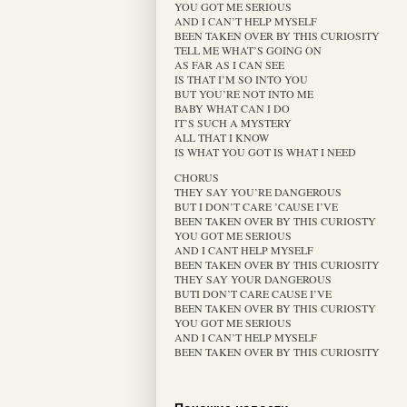
YOU GOT ME SERIOUS
AND I CAN’T HELP MYSELF
BEEN TAKEN OVER BY THIS CURIOSITY
TELL ME WHAT’S GOING ON
AS FAR AS I CAN SEE
IS THAT I’M SO INTO YOU
BUT YOU’RE NOT INTO ME
BABY WHAT CAN I DO
IT’S SUCH A MYSTERY
ALL THAT I KNOW
IS WHAT YOU GOT IS WHAT I NEED
CHORUS
THEY SAY YOU’RE DANGEROUS
BUT I DON’T CARE ’CAUSE I’VE
BEEN TAKEN OVER BY THIS CURIOSTY
YOU GOT ME SERIOUS
AND I CANT HELP MYSELF
BEEN TAKEN OVER BY THIS CURIOSITY
THEY SAY YOUR DANGEROUS
BUTI DON’T CARE CAUSE I’VE
BEEN TAKEN OVER BY THIS CURIOSTY
YOU GOT ME SERIOUS
AND I CAN’T HELP MYSELF
BEEN TAKEN OVER BY THIS CURIOSITY