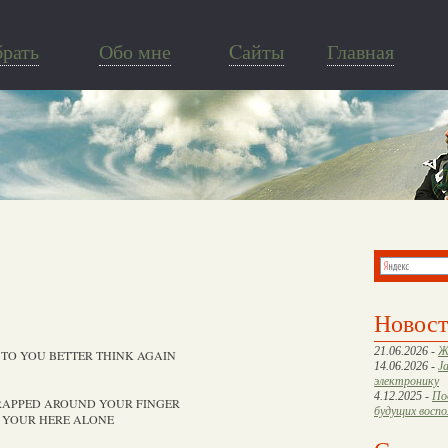
брать
Обо мне
Cайты
Главная
Новос
21.06.2026 -
Ж
TO YOU BETTER THINK AGAIN
14.06.2026 -
J
электронику
4.12.2025 -
По
RAPPED AROUND YOUR FINGER
будущих восп
F YOUR HERE ALONE