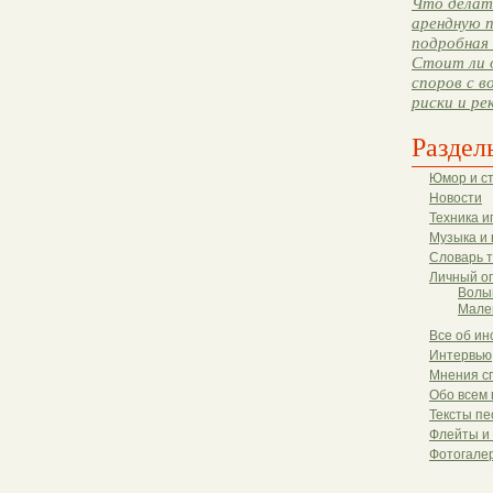
Что делать
арендную п
подробная 
Стоит ли 
споров с в
риски и ре
Раздел
Юмор и с
Новости
Техника и
Музыка и 
Словарь 
Личный о
Волы
Мале
Все об ин
Интервью
Мнения с
Обо всем 
Тексты пе
Флейты и
Фотогале