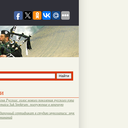
ти
еня Русских: голос нового поколения русского рэпа
amaica Suk Spektrum: погружение в мрачную
дарочный сертификат в студию звукозаписи: звук
оминаний