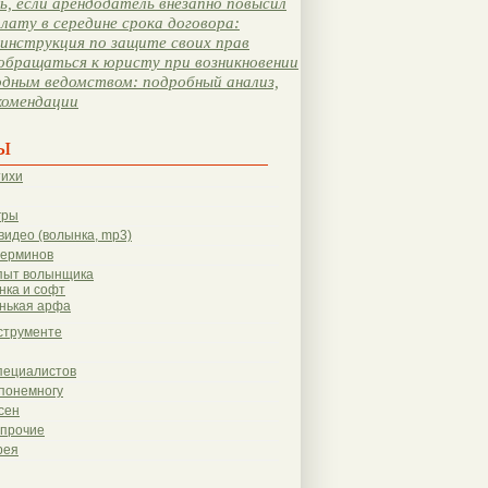
, если арендодатель внезапно повысил
лату в середине срока договора:
инструкция по защите своих прав
обращаться к юристу при возникновении
одным ведомством: подробный анализ,
комендации
ы
тихи
гры
видео (волынка, mp3)
терминов
пыт волынщика
нка и софт
нькая арфа
струменте
пециалистов
понемногу
сен
 прочие
рея