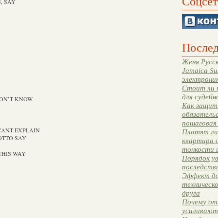
Соцсет
, SAY
Послед
Женя Русск
Jamaica Su
электрони
Стоит ли 
для судебн
DON’T KNOW
Как защити
обязательс
пошаговая
CANT EXPLAIN
Платят ли 
OTTO SAY
квартира 
тонкости 
THIS WAY
Порядок ув
последстви
Эффект до
техническ
друга
Почему от
усиливают