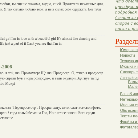
Что делать
любви, ты еще не знакома, видно, с ней. Пролетели печальные дни,
арендную п
. Я так сильно люблю тебя, я не в силах себя сдержать. Без тебя
подробная 
Стоит ли 
споров с в
риски и ре
ful girl I'm in love with a beautiful girl It's almost like dancing and
Раздел
's just a part of it Can't you see that I'm in
Юмор и с
Новости
Техника и
-2006
Музыка и 
Словарь 
юсар, я той, як? Промоутер! Ще як? Продюсер! О, тепер я продюсер
ую справи Був вчора розпродаж, я взяв окуляри Вдягнув та під
Личный о
Волы
ліні Мокрі
Мале
Все об ин
Интервью
Мнения с
тиковал "Перепросмотр", Просрал хату, авто, сжег все свои фото,
Обо всем 
рло 3 года голый бегал на Гоа, Но в итоге поиски Бога среди
Тексты пе
стине не
Флейты и
Фотогале