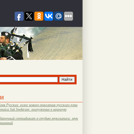
ти
еня Русских: голос нового поколения русского рэпа
amaica Suk Spektrum: погружение в мрачную
дарочный сертификат в студию звукозаписи: звук
оминаний