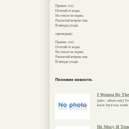
Припев: (х2)
Отлетай от воды.
На стекле не порви.
Расплетай ветром сны.
В никуда уходи.
(проигрыш)
Припев: (х4)
Отлетай от воды.
На стекле не порви.
Расплетай ветром сны.
В никуда уходи.
Похожие новости.
I Wanna Be The
[intro - album only] Y
know but it was worth t
Не Могу Я Теп