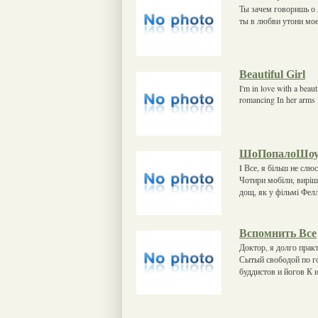
Ты зачем говоришь о 
ты в любви утони моей
Beautiful Girl
I'm in love with a beauti
romancing In her arms It
ШоПопалоШоу
I Все, я більш не сл
Чотири мобіли, виріш
дощ, як у фільмі Фел
Вспомнить Все
Доктор, я долго прак
Сытый свободой по го
буддистов и йогов К и