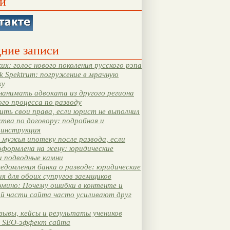
и
ние записи
их: голос нового поколения русского рэпа
k Spektrum: погружение в мрачную
ку
нанимать адвоката из другого региона
ого процесса по разводу
ть свои права, если юрист не выполнил
тва по договору: подробная и
 инструкция
мужья ипотеку после развода, если
оформлена на жену: юридические
и подводные камни
едомления банка о разводе: юридические
я для обоих супругов заемщиков
мино: Почему ошибки в контенте и
ой части сайта часто усиливают друг
зывы, кейсы и результаты учеников
 SEO-эффект сайта