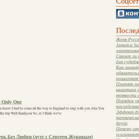
Соцсет
Послед
Женя Русск
Jamaica Su
электрони
Стоит ли 
для судебн
Как защити
обязательс
пошаговая
Платят ли 
квартира 
тонкости 
Порядок ув
 Only One
последстви
ou know I had to come all the way to England to sing with you Aha You
Эффект до
he trip Well thankyou So, er I think we've
техническ
друга
Почему от
усиливают
ерь Без Любви (дуэт с Сергеем Жуковым)