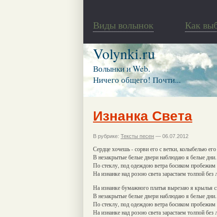
Виды волынок
Как вы
Volynki.ru
Волынки и Web.
Ничего общего! Почти...
Изнанка Света
В рубрике:
Тексты песен
— 06.07.2012
Сердце хочешь - сорви его с ветки, колыбелью его
В незакрытые белые двери наблюдаю я белые дни.
По стеклу, под одеждою ветра босиком пробежим 
На изнанке над розою света зарастаем толпой без 
На изнанке бумажного платья вырезаю я крылья с
В незакрытые белые двери наблюдаю я белые дни.
По стеклу, под одеждою ветра босиком пробежим 
На изнанке над розою света зарастаем толпой без 