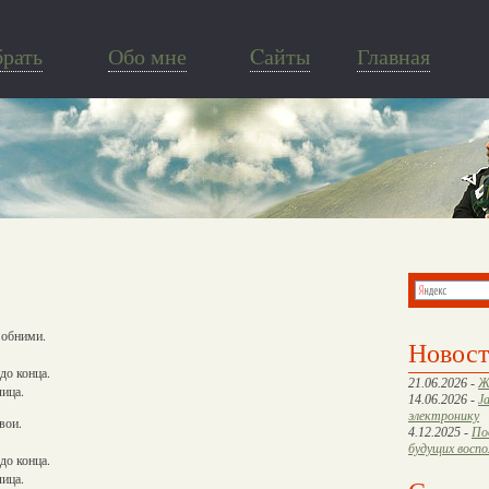
брать
Обо мне
Cайты
Главная
 обними.
Новос
до конца.
21.06.2026 -
Ж
лица.
14.06.2026 -
J
электронику
вои.
4.12.2025 -
По
будущих восп
до конца.
лица.