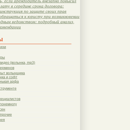
, если арендодатель внезапно повысил
лату в середине срока договора:
инструкция по защите своих прав
обращаться к юристу при возникновении
одным ведомством: подробный анализ,
комендации
ы
тихи
гры
видео (волынка, mp3)
терминов
пыт волынщика
нка и софт
нькая арфа
струменте
пециалистов
понемногу
сен
 прочие
рея