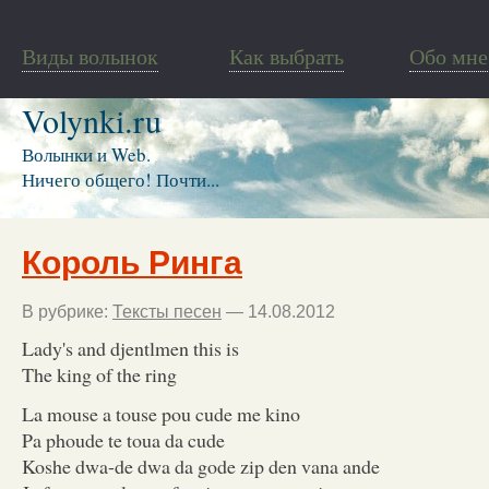
Виды волынок
Как выбрать
Обо мне
Volynki.ru
Волынки и Web.
Ничего общего! Почти...
Король Ринга
В рубрике:
Тексты песен
— 14.08.2012
Lady's and djentlmen this is
The king of the ring
La mouse a touse pou cude me kino
Pa phoude te toua da cude
Koshe dwa-de dwa da gode zip den vana ande