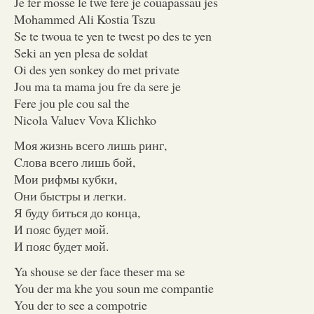
Je fer mosse le twe fere je couapassau jes
Mohammed Ali Kostia Tszu
Se te twoua te yen te twest po des te yen
Seki an yen plesa de soldat
Oi des yen sonkey do met private
Jou ma ta mama jou fre da sere je
Fere jou ple cou sal the
Nicola Valuev Vova Klichko
Моя жизнь всего лишь ринг,
Cлова всего лишь бой,
Мои рифмы кубки,
Они быстры и легки.
Я буду биться до конца,
И пояс будет мой.
И пояс будет мой.
Ya shouse se der face theser ma se
You der ma khe you soun me compantie
You der to see a compotrie