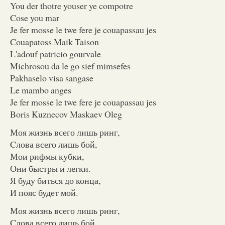
You der thotre youser ye compotre
Cose you mar
Je fer mosse le twe fere je couapassau jes
Couapatoss Maik Taison
L'adouf patricio gourvale
Michrosou da le go sief mimsefes
Pakhaselo visa sangase
Le mambo anges
Je fer mosse le twe fere je couapassau jes
Boris Kuznecov Maskaev Oleg
Моя жизнь всего лишь ринг,
Cлова всего лишь бой,
Мои рифмы кубки,
Они быстры и легки.
Я буду биться до конца,
И пояс будет мой.
Моя жизнь всего лишь ринг,
Cлова всего лишь бой,