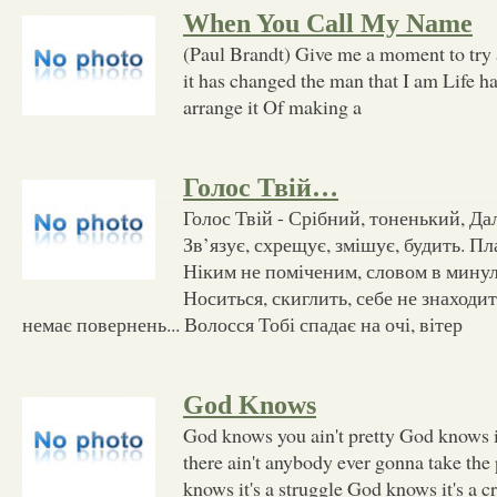
When You Call My Name
(Paul Brandt) Give me a moment to try
it has changed the man that I am Life h
arrange it Of making a
Голос Твій…
Голос Твій - Срібний, тоненький, Да
Зв’язує, схрещує, змішує, будить. Пл
Ніким не поміченим, словом в мину
Носиться, скиглить, себе не знаходи
немає повернень... Волосся Тобі спадає на очі, вітер
God Knows
God knows you ain't pretty God knows i
there ain't anybody ever gonna take the
knows it's a struggle God knows it's a 