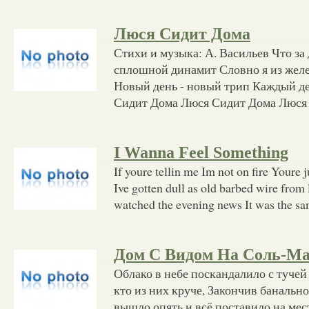
Люся Сидит Дома
Стихи и музыка: А. Васильев Что за
сплошной динамит Словно я из желез
Новый день - новый трип Каждый де
Сидит Дома Люся Сидит Дома Люся
I Wanna Feel Something
If youre tellin me Im not on fire Youre j
Ive gotten dull as old barbed wire from l
watched the evening news It was the s
Дом С Видом На Соль-М
Облако в небе поскандалило с тучей
кто из них круче, Закончив банально
вышло опять и всё поставило на мест