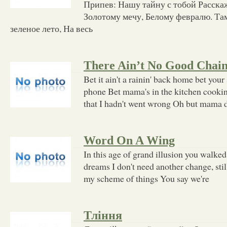
Припев: Нашу тайну с тобой Расска
Золотому мечу, Белому февралю. Там
зеленое лето, На весь
There Ain’t No Good Chai
Bet it ain't a rainin' back home bet your s
phone Bet mama's in the kitchen cookin'
that I hadn't went wrong Oh but mama d
Word On A Wing
In this age of grand illusion you walked
dreams I don't need another change, stil
my scheme of things You say we're
Тління