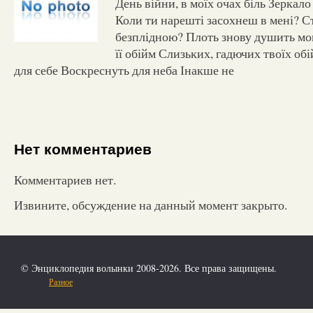
День війни, в моїх очах біль Зеркало
Коли ти нарешті засохнеш в мені? 
безплідною? Плоть знову душить мо
її обійм Слизьких, гадючих твоїх об
для себе Воскреснуть для неба Інакше не
Нет комментариев
Комментариев нет.
Извините, обсуждение на данный момент закрыто.
© Энциклопедия волынки 2008-2026. Все права защищены.
Разное