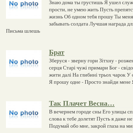
Знаю дома ты грустишь Я ушел служ
прости, не умею жить Пусть препят
жизнь Об одном тебя прошу Ты меня
забывать солдата Лучшая награда для
Письма шлешь
Брат
Зберуся - зверну гори Зітхну - роз
серця Старі чужі примари Бог - свідо
жити далі На глибині трьох чарок У 
Я прошу одне - Просто знайди мене Я
Так Плачет Весна…
В вечернем городе сны Его улицы сп
слова к тебе долетят Пусть я даже н
Подумай обо мне, закрой глаза на ми