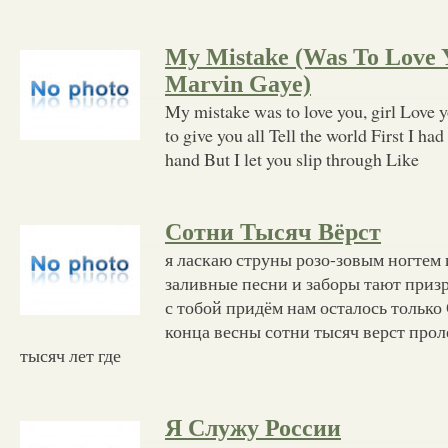
My Mistake (Was To Love Y
Marvin Gaye)
My mistake was to love you, girl Love 
to give you all Tell the world First I ha
hand But I let you slip through Like
Сотни Тысяч Вёрст
я ласкаю струны розо-зовым ногтем 
заливные песни и заборы тают призр
с тобой придём нам осталось только
конца весны сотни тысяч верст про
тысяч лет где
Я Служу России