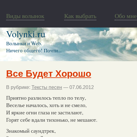
Виды волынок
Как выбрать
Обо мне
Volynki.ru
Волынки и Web.
Ничего общего! Почти...
Все Будет Хорошо
В рубрике:
Тексты песен
— 07.06.2012
Приятно разлилось тепло по телу,
Веселье началось, хоть и не смело,
И яркие огни глаза не застилают,
Горят себе вдали тихонько, не мешают.
Знакомый саундтрек,