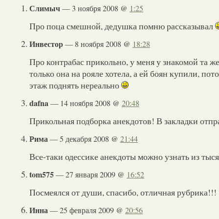
Слимыч
— 3 ноября 2008 @
1:25
Про поца смешной, дедушка помню рассказывал
Инвестор
— 8 ноября 2008 @
18:28
Про контрабас прикольно, у меня у знакомой та ж
только она на рояле хотела, а ей боян купили, пот
этаж поднять нереально
dafna
— 14 ноября 2008 @
20:48
Прикольная подборка анекдотов! В закладки отп
Рима
— 5 декабря 2008 @
21:44
Все-таки одессике анекдоты можно узнать из тыся
tom575
— 27 января 2009 @
16:52
Посмеялся от души, спасибо, отличная рубрика!!!
Инна
— 25 февраля 2009 @
20:56