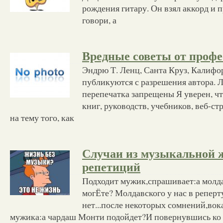
рождения гитару. Он взял аккорд и 
говори, а
Вредные советы от профе
Эндрю Т. Ленц, Санта Круз, Калиф
публикуются с разрешения автора. 
перепечатка запрещены Я уверен, чт
книг, руководств, учебников, веб-ст
на тему того, как
Случаи из музыкальной 
репетиций
Подходит мужик,спрашивает:а молда
могЁте? Молдавского у нас в реперт
нет...после некоторых сомнений,во
мужика:а чардаш Монти подойдет?И повернувшись ко 