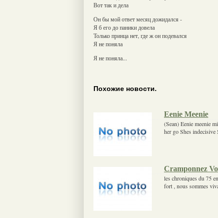
Вот так и дела
Он бы мой ответ месяц дожидался -
Я б его до паники довела
Только принца нет, где ж он подевался
Я не поняла
Я не поняла...
Похожие новости.
Eenie Meenie
(Sean) Eenie meenie mine
her go Shes indecisive 
Cramponnez Vo
les chroniques du 75 en
fort , nous sommes viv