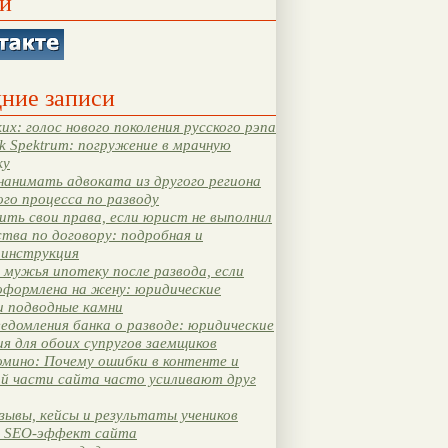
и
ние записи
их: голос нового поколения русского рэпа
k Spektrum: погружение в мрачную
ку
нанимать адвоката из другого региона
ого процесса по разводу
ть свои права, если юрист не выполнил
тва по договору: подробная и
 инструкция
мужья ипотеку после развода, если
оформлена на жену: юридические
и подводные камни
едомления банка о разводе: юридические
я для обоих супругов заемщиков
мино: Почему ошибки в контенте и
ой части сайта часто усиливают друг
зывы, кейсы и результаты учеников
 SEO-эффект сайта