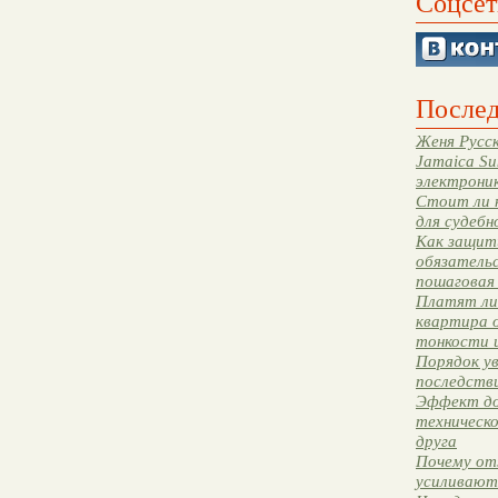
Соцсет
Послед
Женя Русск
Jamaica Su
электрони
Стоит ли 
для судебн
Как защити
обязательс
пошаговая
Платят ли 
квартира 
тонкости 
Порядок ув
последстви
Эффект до
техническ
друга
Почему от
усиливают