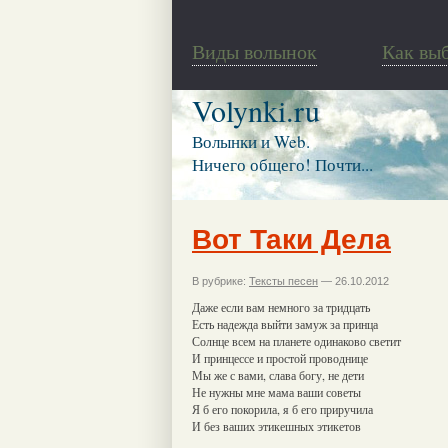
Виды волынок
Как вы
Volynki.ru
Волынки и Web.
Ничего общего! Почти...
Вот Таки Дела
В рубрике:
Тексты песен
— 26.10.2012
Даже если вам немного за тридцать
Есть надежда выйти замуж за принца
Солнце всем на планете одинаково светит
И принцессе и простой проводнице
Мы же с вами, слава богу, не дети
Не нужны мне мама ваши советы
Я б его покорила, я б его приручила
И без ваших этикешных этикетов