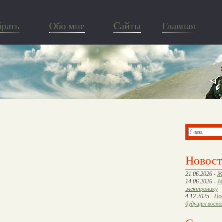
брать
Обо мне
Cайты
Главная
Новос
21.06.2026 -
Ж
14.06.2026 -
J
электронику
4.12.2025 -
По
будущих восп