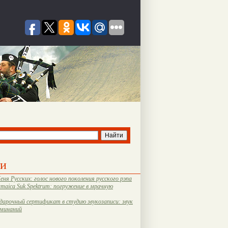
ти
еня Русских: голос нового поколения русского рэпа
amaica Suk Spektrum: погружение в мрачную
дарочный сертификат в студию звукозаписи: звук
оминаний