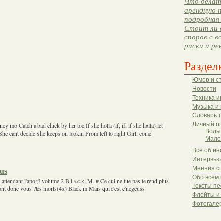
Что делать
арендную п
подробная 
Стоит ли 
споров с в
риски и ре
Раздел
Юмор и с
Новости
Техника и
Музыка и 
Словарь 
Личный о
y mo Catch a bad chick by her toe If she holla (if, if, if she holla) let
Волы
She cant decide She keeps on lookin From left to right Girl, come
Мале
Все об ин
Интервью
Мнения с
us
Обо всем 
 attendant l'apog? volume 2 B.l.a.c.k. M. # Ce qui ne tue pas te rend plus
Тексты пе
ant donc vous ?tes morts(4x) Black m Mais qui c'est c'negeuss
Флейты и
Фотогале