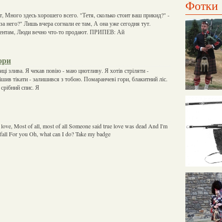
Фотки
, Много здесь хорошего всего. "Тетя, сколько стоит ваш прикид?" -
за него?" Лишь вчера согнали ее там, А она уже сегодня тут.
ентам, Люди вечно что-то продают. ПРИПЕВ: Ай
ори
лиці злива. Я чекав повію - маю цнотливу. Я хотів стріляти -
ішив тікати - залишився з тобою. Помаранчеві гори, блакитний ліс.
 срібний спис. Я
 love, Most of all, most of all Someone said true love was dead And I'm
o fall For you Oh, what can I do? Take my badge