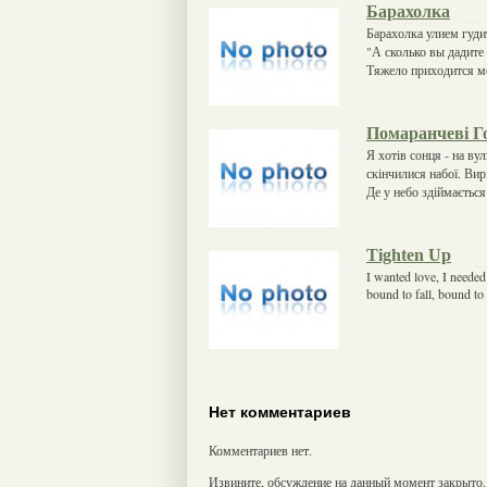
Барахолка
Барахолка улием гудит
"А сколько вы дадите 
Тяжело приходится м
Помаранчеві Г
Я хотів сонця - на ву
скінчилися набої. Вир
Де у небо здіймається
Tighten Up
I wanted love, I needed
bound to fall, bound t
Нет комментариев
Комментариев нет.
Извините, обсуждение на данный момент закрыто.