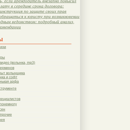
, если арендодатель внезапно повысил
лату в середине срока договора:
инструкция по защите своих прав
обращаться к юристу при возникновении
одным ведомством: подробный анализ,
комендации
ы
тихи
гры
видео (волынка, mp3)
терминов
пыт волынщика
нка и софт
нькая арфа
струменте
пециалистов
понемногу
сен
 прочие
рея