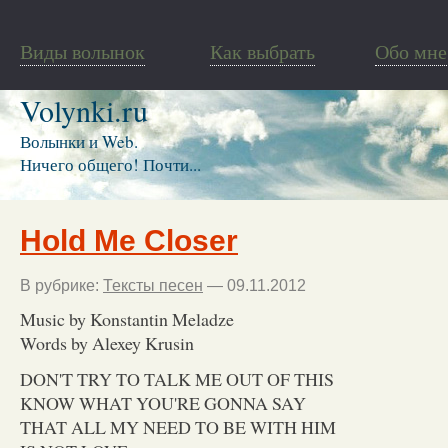
Виды волынок
Как выбрать
Обо мне
Volynki.ru
Волынки и Web.
Ничего общего! Почти...
Hold Me Closer
В рубрике:
Тексты песен
— 09.11.2012
Music by Konstantin Meladze
Words by Alexey Krusin
DON'T TRY TO TALK ME OUT OF THIS
KNOW WHAT YOU'RE GONNA SAY
THAT ALL MY NEED TO BE WITH HIM