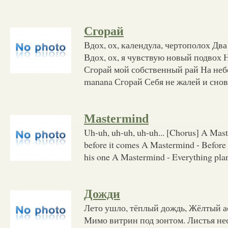
Сгорай
Вдох, ох, календула, чертополох Два
Вдох, ох, я чувствую новый подвох Н
Сгорай мой собственный рай На небе
manana Сгорай Себя не жалей и сно
Mastermind
Uh-uh, uh-uh, uh-uh... [Chorus] A Mast
before it comes A Mastermind - Before 
his one A Mastermind - Everything plan
Дожди
Лето ушло, тёплый дождь, Жёлтый а
Мимо витрин под зонтом. Листья не