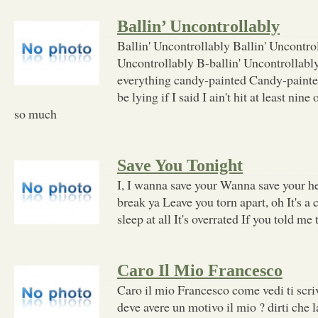
Ballin’ Uncontrollably
Ballin' Uncontrollably Ballin' Uncontrol
Uncontrollably B-ballin' Uncontrollably
everything candy-painted Candy-painted t
be lying if I said I ain't hit at least nine
so much
Save You Tonight
I, I wanna save your Wanna save your hea
break ya Leave you torn apart, oh It's a ca
sleep at all It's overrated If you told me 
Caro Il Mio Francesco
Caro il mio Francesco come vedi ti scri
deve avere un motivo il mio ? dirti che l