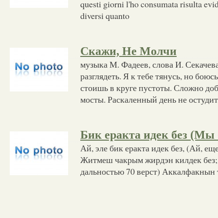
questi giorni l'ho consumata risulta ev
diversi quanto
Скажи, Не Молчи
музыка М. Фадеев, слова И. Секачева
разглядеть. Я к тебе тянусь, но боюсь
стоишь в круге пустоты. Сложно до
мосты. Раскаленный день не остуди
Бик еракта идек без (Мы
Ай, эле бик еракта идек без, (Ай, ещ
Житмеш чакрым жирдэн килдек без;
дальностью 70 верст) Аккалфакнын 