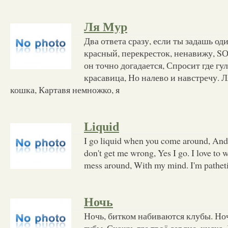
Ля Мур
Два ответа сразу, если ты задашь од
красный, перекресток, ненавижу, SО
он точно догадается, Спросит где гу
красавица, Но налево и навстречу. Л
кошка, Картавя немножко, я
Liquid
I go liquid when you come around, And 
don't get me wrong, Yes I go. I love to
mess around, With my mind. I'm patheti
Ночь
Ночь, битком набиваются клубы. Но
губы. Скажи, где твоё сердце, киска, 