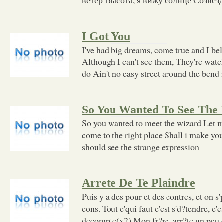
I Got You
I've had big dreams, come true and I bel
Although I can't see them, They're watc
do Ain't no easy street around the bend
So You Wanted To See The
So you wanted to meet the wizard Let me
come to the right place Shall i make you
should see the strange expression
Arrete De Te Plaindre
Puis y a des pour et des contres, et on 
cons. Tout c'qui faut c'est s'd?tendre, c'e
decompte(x2) Mon fr?re, arr?te un peu d