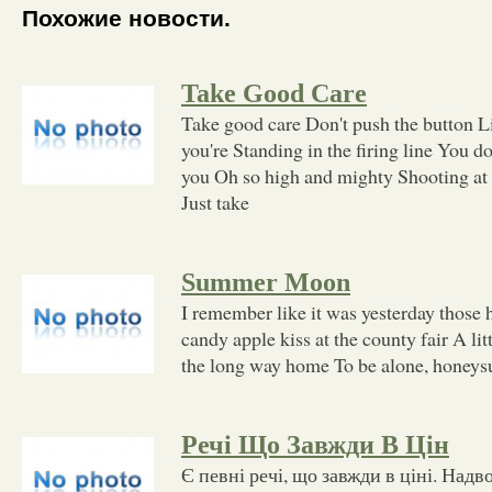
Похожие новости.
Take Good Care
Take good care Don't push the button L
you're Standing in the firing line You d
you Oh so high and mighty Shooting at
Just take
Summer Moon
I remember like it was yesterday those h
candy apple kiss at the county fair A l
the long way home To be alone, honeys
Речі Що Завжди В Цін
Є певні речі, що завжди в ціні. Надво