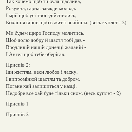
Так хочемо щоб ти була щаслива,
Розумна, гарна, завжди молода.
І мрії щоб усі твої здійснились,
Кохання вірне щоб в житті знайшла. (весь куплет - 2)
Ми будем щиро Господу молитись,
Щоб долю добру й щастя тобі дав -
Вродливій нашій донечці жаданій -
І Ангел щоб тебе оберігав.
Приспів 2:
Іди життям, неси любов і ласку,
І випромінюй щастям та добром.
Погане хай залишиться у казці,
Недобре все хай буде тільки сном. (весь куплет - 2)
Приспів 1
Приспів 2