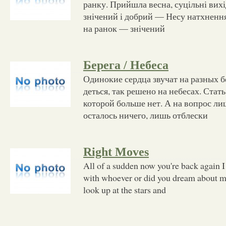
ранку. Прийшла весна, суцільні вихі
знічений і добрий — Несу натхнення 
на ранок — знічений
Берега / Небеса
Одинокие сердца звучат на разных б
деться, так решено на небесах. Стат
которой больше нет. А на вопрос лиш
осталось ничего, лишь отблески
Right Moves
All of a sudden now you're back again 
with whoever or did you dream about 
look up at the stars and