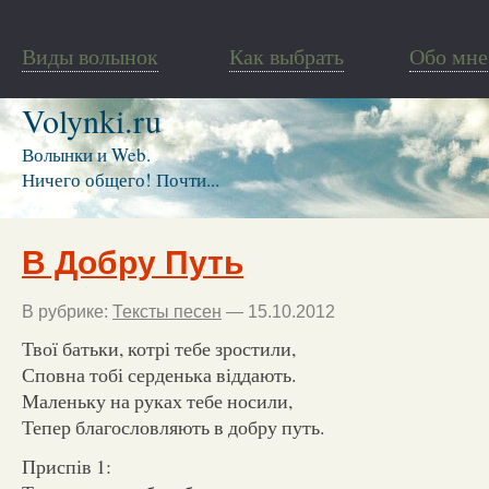
Виды волынок
Как выбрать
Обо мне
Volynki.ru
Волынки и Web.
Ничего общего! Почти...
В Добру Путь
В рубрике:
Тексты песен
— 15.10.2012
Твої батьки, котрі тебе зростили,
Сповна тобі серденька віддають.
Маленьку на руках тебе носили,
Тепер благословляють в добру путь.
Приспів 1: