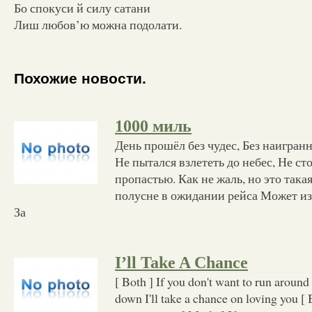
Бо спокуси й силу сатани
Лиш любов’ю можна подолати.
Похожие новости.
1000 миль
День прошёл без чудес, Без наигран
Не пытался взлететь до небес, Не сто
пропастью. Как не жаль, но это такая
полусне в ожидании рейса Может из
За
I’ll Take A Chance
[ Both ] If you don't want to run around
down I'll take a chance on loving you [ 