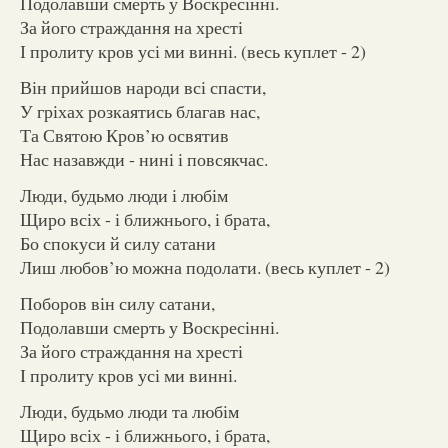
Подолавши смерть у Воскресінні.
За його страждання на хресті
І пролиту кров усі ми винні. (весь куплет - 2)
Він прийшов народи всі спасти,
У гріхах розкаятись благав нас,
Та Святою Кров’ю освятив
Нас назавжди - нині і повсякчас.
Люди, будьмо люди і любім
Щиро всіх - і ближнього, і брата,
Бо спокуси й силу сатани
Лиш любов’ю можна подолати. (весь куплет - 2)
Поборов він силу сатани,
Подолавши смерть у Воскресінні.
За його страждання на хресті
І пролиту кров усі ми винні.
Люди, будьмо люди та любім
Щиро всіх - і ближнього, і брата,