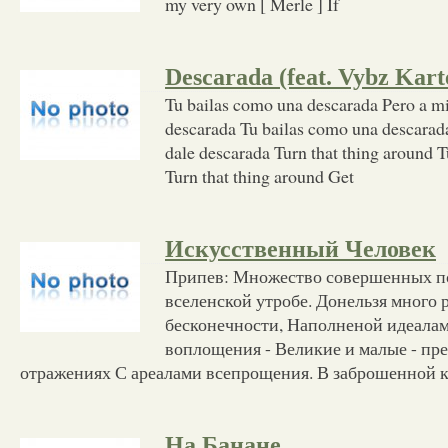
my very own [ Merle ] If
Descarada (feat. Vybz Kart
Tu bailas como una descarada Pero a mi
descarada Tu bailas como una descarad
dale descarada Turn that thing around T
Turn that thing around Get
Искусственный Человек
Припев: Множество совершенных по
вселенской утробе. Донельзя много 
бесконечности, Наполненой идеалам
воплощения - Великие и малые - пр
отражениях С ареалами всепрощения. В заброшенной 
На Банане