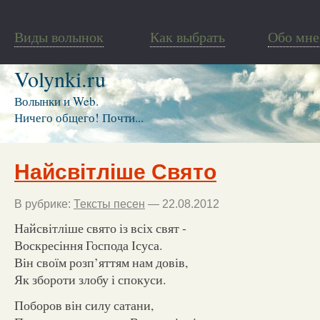
Виды волынок
Как выбрать
Обо мне
Volynki.ru
Волынки и Web.
Ничего общего! Почти...
Найсвітліше Свято
В рубрике:
Тексты песен
— 22.08.2012
Найсвітліше свято із всіх свят -
Воскресіння Господа Ісуса.
Він своїм розп’яттям нам довів,
Як збороти злобу і спокуси.
Поборов він силу сатани,