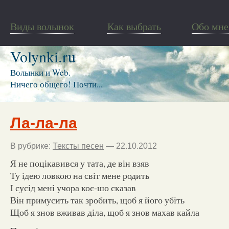
Виды волынок
Как выбрать
Обо мне
Volynki.ru
Волынки и Web.
Ничего общего! Почти...
Ла-ла-ла
В рубрике:
Тексты песен
— 22.10.2012
Я не поцікавився у тата, де він взяв
Ту ідею ловкою на світ мене родить
І сусід мені учора коє-шо сказав
Він примусить так зробить, щоб я його убіть
Щоб я знов вживав діла, щоб я знов махав кайла