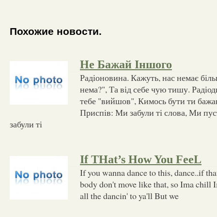
Похожие новости.
Не Бажай Іншого
Радіоновина. Кажуть, нас немає більш
нема?", Та від себе чую тишу. Радіо
тебе "вийшов", Кимось бути ти бажав
Приспів: Ми забули ті слова, Ми пу
забули ті
If THat’s How You FeeL
If you wanna dance to this, dance..if th
body don't move like that, so Ima chill I
all the dancin' to ya'll But we