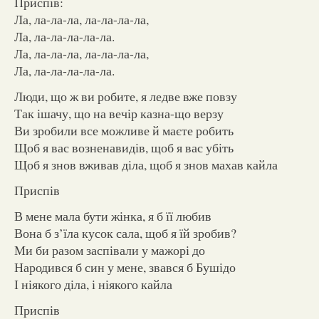
Приспів:
Ла, ла-ла-ла, ла-ла-ла-ла,
Ла, ла-ла-ла-ла-ла.
Ла, ла-ла-ла, ла-ла-ла-ла,
Ла, ла-ла-ла-ла-ла.
Люди, що ж ви робите, я ледве вже повзу
Так ішачу, що на вечір казна-що верзу
Ви зробили все можливе й маєте робить
Щоб я вас возненавидів, щоб я вас убіть
Щоб я знов вживав діла, щоб я знов махав кайла
Приспів
В мене мала бути жінка, я б її любив
Вона б з’їла кусок сала, щоб я їй зробив?
Ми би разом заспівали у мажорі до
Народився б син у мене, звався б Бушідо
І ніякого діла, і ніякого кайла
Приспів