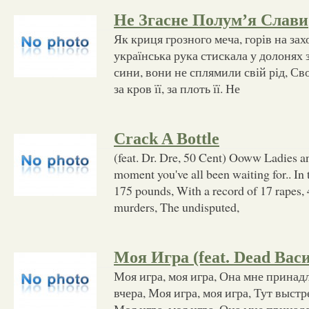
Не Згасне Полум’я Слави
Як криця грозного меча, горів на зах
українська рука стискала у долонях 
сини, вони не сплямили свій рід, С
за кров її, за плоть її. Не
Crack A Bottle
(feat. Dr. Dre, 50 Cent) Ooww Ladies 
moment you've all been waiting for.. In 
175 pounds, With a record of 17 rapes, 
murders, The undisputed,
Моя Игра (feat. Dead Вас
Моя игра, моя игра, Она мне принадл
вчера, Моя игра, моя игра, Тут выстре
Моя игра, моя игра, Она мне принадл