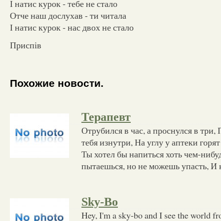
І натис курок - тебе не стало
Отче наш дослухав - ти читала
І натис курок - нас двох не стало
Приспів
Похожие новости.
Терапевт
Отрубился в час, а проснулся в три
тебя изнутри, На углу у аптеки горя
Ты хотел бы напиться хоть чем-нибуд
пытаешься, но не можешь упасть, И 
Sky-Bo
Hey, I'm a sky-bo and I see the world fr