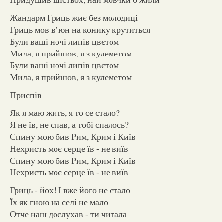
Жандарм Гриць жиє без молодиці
Гриць мов в’юн на конику крутиться
Були ваші ночі липів цвєтом
Мила, я прийшов, я з кулеметом
Були ваші ночі липів цвєтом
Мила, я прийшов, я з кулеметом
Приспів
Як я маю жить, я то се стало?
Я не їв, не спав, а тобі спалось?
Спину мою бив Рим, Крим і Київ
Нехристь моє серце їв - не виїв
Спину мою бив Рим, Крим і Київ
Нехристь моє серце їв - не виїв
Гриць - йох! І вже його не стало
Їх як гною на селі не мало
Отче наш дослухав - ти читала