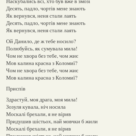
Наскубались всі, хто був вже в змозі
Десять, падло, чортів мене знають
Як вернувся, неня стали лаять
Десять, падло, чортів мене знають
Як вернувся, неня стали лаять
Ой Данило, де ж тебе носило?
Полюбуйсь, як сумувала мила!
Чом не хвора без тебе, чом жиє
Мов калина красна з Коломиї?
Чом не хвора без тебе, чом жиє
Мов калина красна з Коломиї?
Приспів
Здрастуй, моя драга, моя мила!
Зозуля кувала, ніч носила
Москалі брехали, я не вірив
Придушив шістьох, най мовчки б жили
Москалі брехали, я не вірив
Придушив шістьох, най мовчки б жили