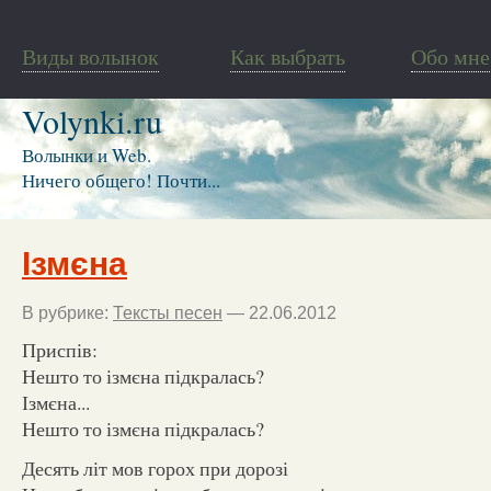
Виды волынок
Как выбрать
Обо мне
Volynki.ru
Волынки и Web.
Ничего общего! Почти...
Ізмєна
В рубрике:
Тексты песен
— 22.06.2012
Приспів:
Нешто то ізмєна підкралась?
Ізмєна...
Нешто то ізмєна підкралась?
Десять літ мов горох при дорозі