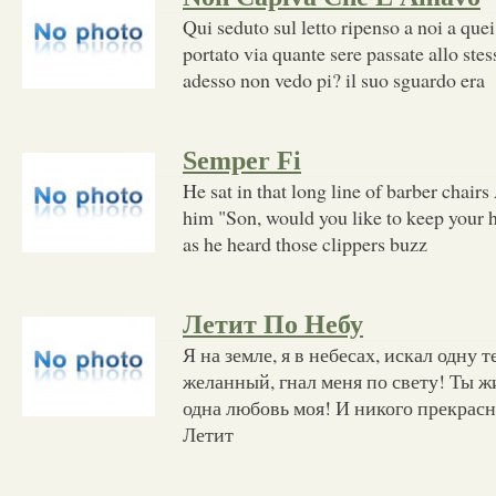
Qui seduto sul letto ripenso a noi a quei
portato via quante sere passate allo ste
adesso non vedo pi? il suo sguardo era
Semper Fi
He sat in that long line of barber chair
him "Son, would you like to keep your h
as he heard those clippers buzz
Летит По Небу
Я на земле, я в небесах, искал одну т
желанный, гнал меня по свету! Ты жи
одна любовь моя! И никого прекрасн
Летит