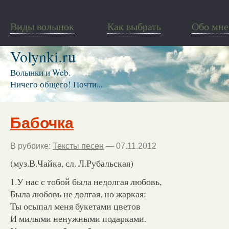
Виды волынок
Как выбрать
Обо мне
Volynki.ru
Волынки и Web.
Ничего общего! Почти...
Бабочка
В рубрике:
Тексты песен
— 07.11.2012
(муз.В.Чайка, сл. Л.Рубальская)
1.У нас с тобой была недолгая любовь,
Была любовь не долгая, но жаркая:
Ты осыпал меня букетами цветов
И милыми ненужными подарками.