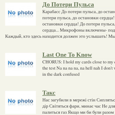
До Потери Пульса
Карабасс До потери пульса, до оста
потери пульса, до остановки сердца!
остановки сердца! До потери пульса
сердца... Микрофоны включены- под
Каждый, кто здесь находится должен это услышать! М
Last One To Know
CHORUS: I hold my cards close to my ch
the test Na na na na, na hell nah I don'
in the dark confused
Такс
Нас загубили в мережі стін Сиплятьс
дір Світяться фари, минає час Не дл
палиться газ Якщо ми би були разом у