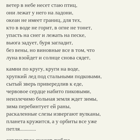
ветер в небе несет стаю птиц,
они лежат у него на ладони,
океан не имеет границ, для тех,
кто в воде не горит, в огне не тонет,
упасть на снег и лежать на песке,
вьюга задует, буря загладит,
без вены, но виновные все в том, что
луна взойдет и солнце снова сядет,
камни по кругу, круги на воде,
хрупкий лед под стальными подковами,
сытый зверь привередлив к еде,
червовое сердце набито пиковыми,
неизлечимо больная земля ждет зимы,
зима перебинтует ей раны,
раскаленные слезы извергают вулканы,
планета кружится, а у орбиты все уже
петля.............
сердце твое скажет люблю,