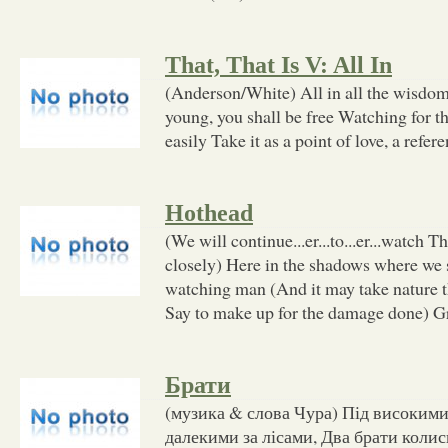
That, That Is V: All In
(Anderson/White) All in all the wisdom 
young, you shall be free Watching for t
easily Take it as a point of love, a refer
Hothead
(We will continue...er...to...er...watch T
closely) Here in the shadows where we 
watching man (And it may take nature th
Say to make up for the damage done) G
Брати
(музика & слова Чура) Під високими
далекими за лісами, Два брати коли