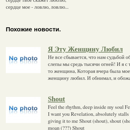
сердце мое - ловлю, ловлю...
Похожие новости.
Я Эту Женщину Любил
Не все сбывается, что нам судьбой о
слепы мы средь тысячи огней! И я с
то женщина, Которая вчера была мо
женщину любил. И обнимал, и обожал
Shout
Feel the rhythm, deep inside my soul Fe
I want you Revelation, absolutely stall
giving it to me Shout (shout), shout (sh
moan (???) Shout