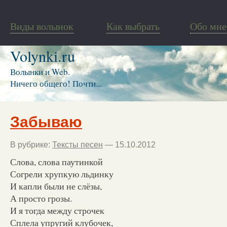
Виды волынок
Как выбрать
Обо мне
Volynki.ru
Волынки и Web.
Ничего общего! Почти...
Забываю
В рубрике:
Тексты песен
— 15.10.2012
Слова, слова паутинкой
Согрели хрупкую льдинку
И капли были не слёзы,
А просто грозы.
И я тогда между строчек
Сплела упругий клубочек,