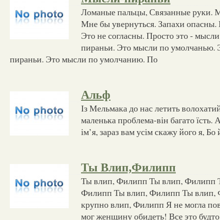
Ломаные пальцы, Связанные руки. М
Мне бы увернуться. Запахи опасны. 
Это не согласны. Просто это - мысли
пираньи. Это мысли по умолчанью. 
пираньи. Это мысли по умолчанию. По
Альф
Із Мельмака до нас летить волохатий 
маленька проблема-він багато їсть. А
ім’я, зараз вам усім скажу його я, Бо 
Ты Влип,Филипп
Ты влип, Филипп Ты влип, Филипп Т
Филипп Ты влип, Филипп Ты влип, 
крупно влип, Филипп Я не могла пов
мог женщину обидеть! Все это будто