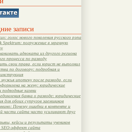
и
ние записи
их: голос нового поколения русского рэпа
k Spektrum: погружение в мрачную
ку
нанимать адвоката из другого региона
ого процесса по разводу
ть свои права, если юрист не выполнил
тва по договору: подробная и
 инструкция
мужья ипотеку после развода, если
оформлена на жену: юридические
и подводные камни
едомления банка о разводе: юридические
я для обоих супругов заемщиков
мино: Почему ошибки в контенте и
ой части сайта часто усиливают друг
зывы, кейсы и результаты учеников
 SEO-эффект сайта