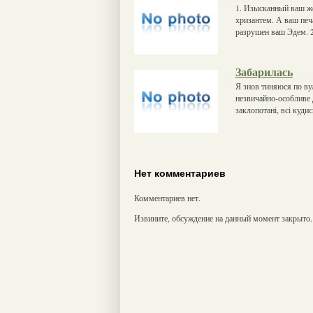
1. Изысканный ваш же
хризантем. А ваш печ
разрушен ваш Эдем. 2
Забарилась
Я знов тиняюся по ву
незвичайно-особливе д
заклопотані, всі куд
Нет комментариев
Комментариев нет.
Извините, обсуждение на данный момент закрыто.