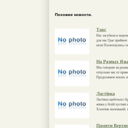
Похожие новости.
Такс
Нас загубили в мережі
для нас Грає приймач 
пісні Посміхнулись і 
На Разных Яз
Мы говорим на разны
отпускаю нас от прив
Продолжаем искать ло
Ластівка
Ластівка щебетала і бр
жінка у білій хустині 
Хлопчик маленький, з
Памяти Вертин