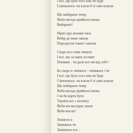
І все, що було того вже не буде
Спитаємось: чи взяли б ті самі шляхи
Що вибираєм тепер
Якби нагода прийшла ізнова
Вибирати?
Мрію про незнані часи
Вибір де мене заведе
Перехрестя темне і неясне
Скоро все стане минуле
І все, що за нами зостане:
Питання - чи дали все ми від себе?
Бо скоро я змінюся - змінишся і ти
І все, що було того вже не буде
Спитаємось: чи взяли б ті самі шляхи
Що вибираєм тепер
Якби нагода прийшла ізнова
І чи би варта було
Терпіти все з початку
Якби ми наслідок знали
Якби могли?
Змінюся я
Змінишся ти
Зміниться все...