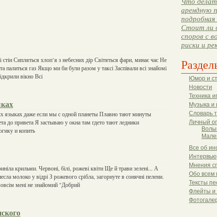
Что делать
арендную п
подробная 
Стоит ли 
споров с в
риски и ре
 стін Сипляться хлоп’я з небесних дір Світяться фари, минає час Не
Раздел
та палиться газ Якщо ми би були разом у таксі Заспівали всі знайомі
відкрили вікно Всі
Юмор и с
Новости
Техника и
ыках
Музыка и 
х языках даже если мы с одной планеты Плавно тают минуты
Словарь 
ета до привета Я застываю у окна там гдето тают ледники
Личный о
Волы
гику и копить
Мале
Все об ин
Интервью
Мнения с
иніла крильми. Червоні, білі, рожеві квіти Ще й трави зелені... А
Обо всем 
несла молоко у відрі З рожевого срібла, загорнуте в сонячні пелени.
Тексты пе
овсім мені не знайомий "Добрий
Флейты и
Фотогале
ского