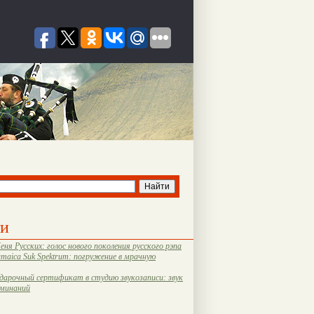
ти
еня Русских: голос нового поколения русского рэпа
amaica Suk Spektrum: погружение в мрачную
дарочный сертификат в студию звукозаписи: звук
оминаний