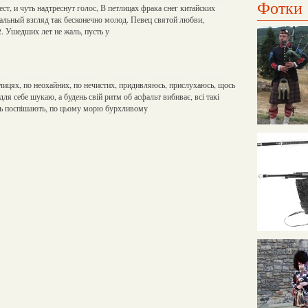
Фотки
ст, и чуть надтреснут голос, В петлицах фрака снег китайских
альный взгляд так бесконечно молод. Певец святой любви,
. Ушедших лет не жаль, пусть у
лицях, по неохайних, по нечистих, придивляюсь, прислухаюсь, щось
ля себе шукаю, а будень свій ритм об асфальт вибиває, всі такі
ись поспішають, по цьому морю бурхливому