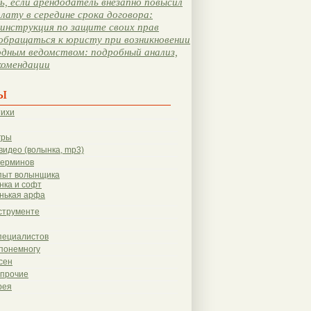
, если арендодатель внезапно повысил
лату в середине срока договора:
инструкция по защите своих прав
обращаться к юристу при возникновении
одным ведомством: подробный анализ,
комендации
ы
тихи
гры
видео (волынка, mp3)
терминов
пыт волынщика
нка и софт
нькая арфа
струменте
пециалистов
понемногу
сен
 прочие
рея