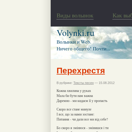
Виды волынок
Как вы
Volynki.ru
Волынки и Web.
Ничего общего! Почти...
Перехрестя
В рубрике:
Тексты песен
— 15.08.2012
Кожна хвилина у руках
Мала би бути нам важна
Даремно - ми кидаєм її у пропасть
Скоро все стане минуле
І все, що за нами зостане:
Питання - чи дали все ми від себе?
Бо скоро я змінюся - змінишся і ти