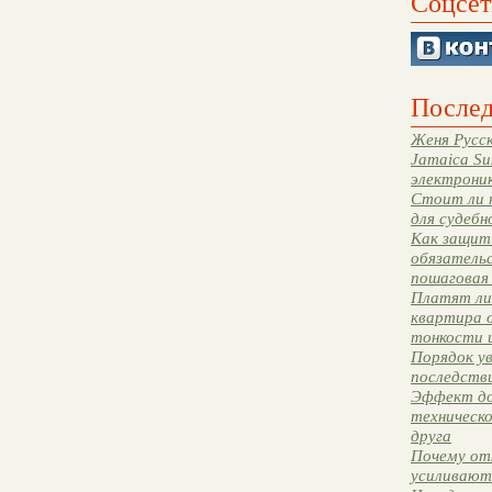
Соцсет
Послед
Женя Русск
Jamaica Su
электрони
Стоит ли 
для судебн
Как защити
обязательс
пошаговая
Платят ли 
квартира 
тонкости 
Порядок ув
последстви
Эффект до
техническ
друга
Почему от
усиливают