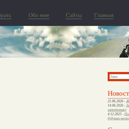
брать
Обо мне
Cайты
Главная
Новос
21.06.2026 -
Ж
14.06.2026 -
J
электронику
4.12.2025 -
По
будущих восп