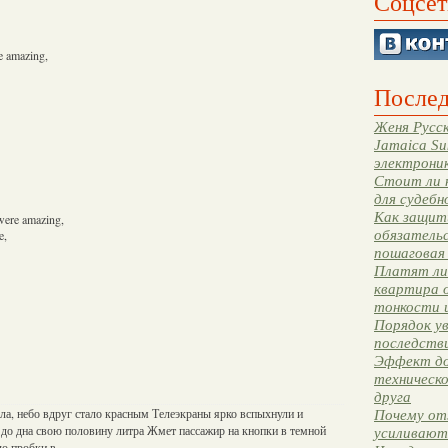
Соцсет
e amazing,
Послед
Женя Русск
Jamaica Su
электрони
Стоит ли 
для судебн
Как защити
were amazing,
обязательс
e,
пошаговая
Платят ли 
квартира 
тонкости 
Порядок ув
последстви
Эффект до
техническ
друга
ла, небо вдруг стало красным Телеэкраны ярко вспыхнули и
Почему от
 до дна свою половину литра Жмет пассажир на кнопки в темной
усиливают
о пробки в