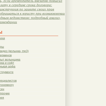
, если арендодатель внезапно повысил
лату в середине срока договора:
инструкция по защите своих прав
обращаться к юристу при возникновении
одным ведомством: подробный анализ,
комендации
ы
тихи
гры
видео (волынка, mp3)
терминов
пыт волынщика
нка и софт
нькая арфа
струменте
пециалистов
понемногу
сен
 прочие
рея