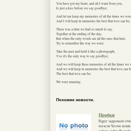
You have got my heart, and all I want from you,
Is just a kiss before we say goodbye;
And let me keep my memories of all the times we wer
And I will keep in memories the best that love can be;
There was a time we had so much to say,
Together at the ending of the day,
But when the only words are all the ones that hurt,
Try to remember the way we were;
Take the past and hold it like a photograph,
'Cos it's the only way to say goodbye;
And we will keep these memories of all the times we 
And we will keep in memories the best that love can b
The best that love can be;
We were amazing.
Похожие новости.
Пробки
Вдруг задрожали стек
погасли Честно испив
кабине лифта Вышибл