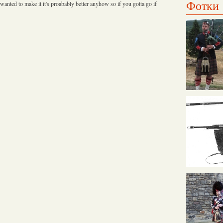
Фотки
nted to make it it's proabably better anyhow so if you gotta go if