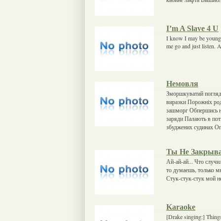
I’m A Slave 4 U
I know I may be young, 
me go and just listen. A
Немовля
Зморшкуватий погляд
виразки Порожніх ро
зашморг Обпершись на
заряди Палають в пот
збуджених судинах Ого
Ты Не Закрыва
Ай-ай-ай... Что случи
то думаешь, только мн
Стук-стук-стук мой 
Karaoke
[Drake singing:] Thing