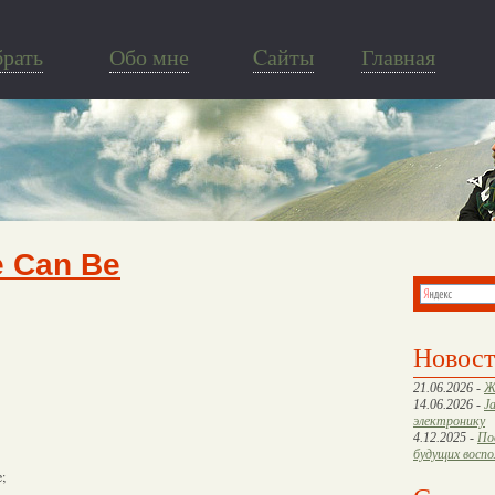
брать
Обо мне
Cайты
Главная
e Can Be
Новос
21.06.2026 -
Ж
14.06.2026 -
J
электронику
4.12.2025 -
По
будущих восп
e;