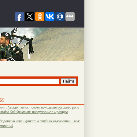
ти
еня Русских: голос нового поколения русского рэпа
amaica Suk Spektrum: погружение в мрачную
дарочный сертификат в студию звукозаписи: звук
оминаний