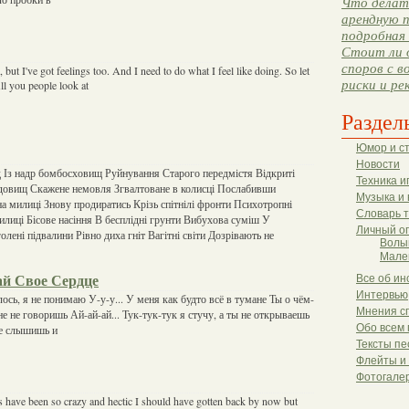
Что делать
арендную п
подробная 
Стоит ли 
споров с в
but I've got feelings too. And I need to do what I feel like doing. So let
риски и ре
ll you people look at
Раздел
Юмор и с
Новости
 Із надр бомбосховищ Руйнування Старого передмістя Відкриті
Техника и
довищ Скажене немовля Згвалтоване в колисці Послабивши
Музыка и 
 милиці Знову продиратись Крізь спітнілі фронти Психотропні
Словарь 
илиці Бісове насіння В бесплідні грунти Вибухова суміш У
Личный о
лені підвалини Рівно диха гніт Вагітні світи Дозрівають не
Волы
Мале
й Свое Сердце
Все об ин
Интервью
лось, я не понимаю У-у-у... У меня как будто всё в тумане Ты о чём-
Мнения с
е не говоришь Ай-ай-ай... Тук-тук-тук я стучу, а ты не открываешь
Обо всем 
не слышишь и
Тексты пе
Флейты и
Фотогале
s have been so crazy and hectic I should have gotten back by now but