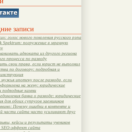
и
ние записи
их: голос нового поколения русского рэпа
k Spektrum: погружение в мрачную
ку
нанимать адвоката из другого региона
ого процесса по разводу
ть свои права, если юрист не выполнил
тва по договору: подробная и
 инструкция
мужья ипотеку после развода, если
оформлена на жену: юридические
и подводные камни
едомления банка о разводе: юридические
я для обоих супругов заемщиков
мино: Почему ошибки в контенте и
ой части сайта часто усиливают друг
зывы, кейсы и результаты учеников
 SEO-эффект сайта