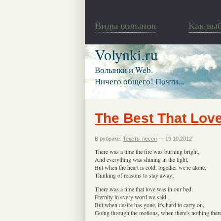
Виды волынок
Как вы
Volynki.ru
Волынки и Web.
Ничего общего! Почти...
The Best That Lov
В рубрике:
Тексты песен
— 19.10.2012
There was a time the fire was burning bright,
And everything was shining in the light,
But when the heart is cold, together we're alone,
Thinking of reasons to stay away;
There was a time that love was in our bed,
Eternity in every word we said,
But when desire has gone, it's hard to carry on,
Going through the motions, when there's nothing ther