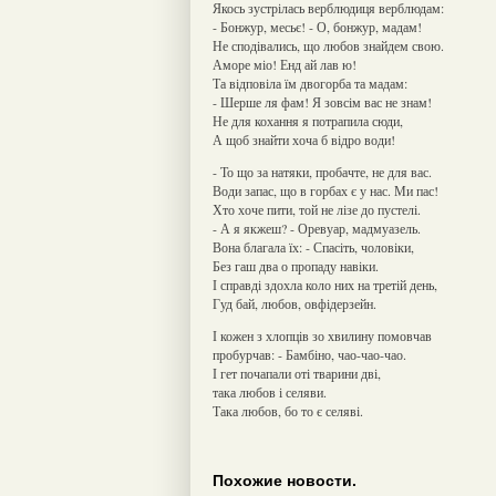
Якось зустрілась верблюдиця верблюдам:
- Бонжур, месьє! - О, бонжур, мадам!
Не сподівались, що любов знайдем свою.
Аморе міо! Енд ай лав ю!
Та відповіла їм двогорба та мадам:
- Шерше ля фам! Я зовсім вас не знам!
Не для кохання я потрапила сюди,
А щоб знайти хоча б відро води!
- То що за натяки, пробачте, не для вас.
Води запас, що в горбах є у нас. Ми пас!
Хто хоче пити, той не лізе до пустелі.
- А я якжеш? - Оревуар, мадмуазель.
Вона благала їх: - Спасіть, чоловіки,
Без гаш два о пропаду навіки.
І справді здохла коло них на третій день,
Гуд бай, любов, овфідерзейн.
І кожен з хлопців зо хвилину помовчав
пробурчав: - Бамбіно, чао-чао-чао.
І гет почапали оті тварини дві,
така любов і селяви.
Така любов, бо то є селяві.
Похожие новости.