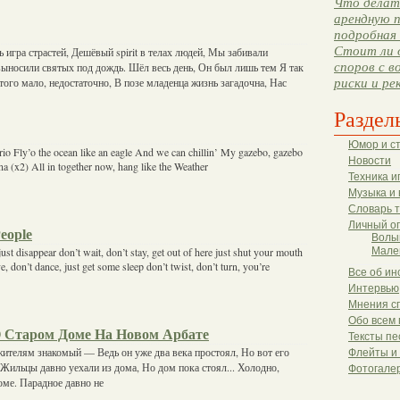
Что делать
арендную п
подробная 
Стоит ли 
 игра страстей, Дешёвый spirit в телах людей, Мы забивали
споров с в
выносили святых под дождь. Шёл весь день, Он был лишь тем Я так
Этого мало, недостаточно, В позе младенца жизнь загадочна, Нас
риски и ре
Раздел
Юмор и с
 rio Fly’o the ocean like an eagle And we can chillin’ My gazebo, gazebo
Новости
a (x2) All in together now, hang like the Weather
Техника и
Музыка и 
Словарь 
Личный о
eople
Волы
 just disappear don’t wait, don’t stay, get out of here just shut your mouth
Мале
 don’t dance, just get some sleep don’t twist, don’t turn, you’re
Все об ин
Интервью
Мнения с
Обо всем 
О Старом Доме На Новом Арбате
Тексты пе
жителям знакомый — Ведь он уже два века простоял, Но вот его
Флейты и
 Жильцы давно уехали из дома, Но дом пока стоял... Холодно,
Фотогале
оме. Парадное давно не