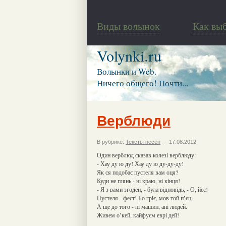
Виды волынок
Как вы
Volynki.ru
Волынки и Web.
Ничего общего! Почти...
Верблюди
В рубрике:
Тексты песен
— 17.08.2012
Один верблюд сказав колезі верблюду:
- Хау ду ю ду! Хау ду ю ду-ду-ду!
Як ся подобає пустеля вам оця?
Куди не глянь - ні краю, ні кінця!
- Я з вами згоден, - була відповідь, - О, йєс!
Пустеля - фест! Бо гріє, мов той п’єц.
А ще до того - ні машин, ані людей.
Живем о’кей, кайфуєм еврі дей!