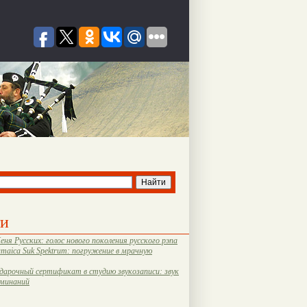
ти
еня Русских: голос нового поколения русского рэпа
amaica Suk Spektrum: погружение в мрачную
дарочный сертификат в студию звукозаписи: звук
оминаний