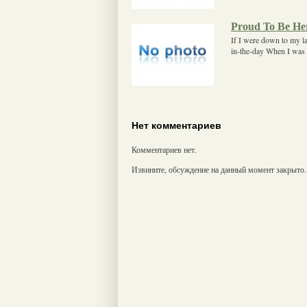
Proud To Be He
If I were down to my las
in-the-day When I was 
Нет комментариев
Комментариев нет.
Извините, обсуждение на данный момент закрыто.