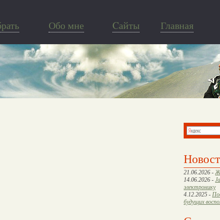
брать
Обо мне
Cайты
Главная
Новос
21.06.2026 -
Ж
14.06.2026 -
J
электронику
4.12.2025 -
По
будущих восп