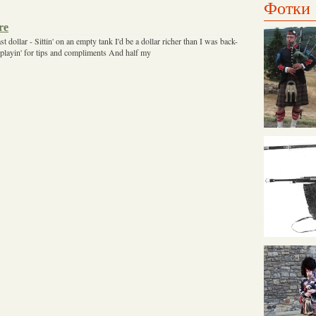
Фотки
re
t dollar - Sittin' on an empty tank I'd be a dollar richer than I was back-
playin' for tips and compliments And half my