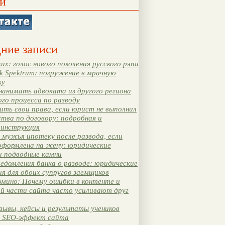
и
ние записи
их: голос нового поколения русского рэпа
k Spektrum: погружение в мрачную
ку
нанимать адвоката из другого региона
ого процесса по разводу
ть свои права, если юрист не выполнил
тва по договору: подробная и
 инструкция
мужья ипотеку после развода, если
оформлена на жену: юридические
и подводные камни
едомления банка о разводе: юридические
я для обоих супругов заемщиков
мино: Почему ошибки в контенте и
ой части сайта часто усиливают друг
зывы, кейсы и результаты учеников
 SEO-эффект сайта