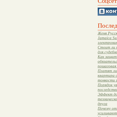
Соцсет
Послед
Женя Русск
Jamaica Su
электрони
Стоит ли 
для судебн
Как защити
обязательс
пошаговая
Платят ли 
квартира 
тонкости 
Порядок ув
последстви
Эффект до
техническ
друга
Почему от
усиливают