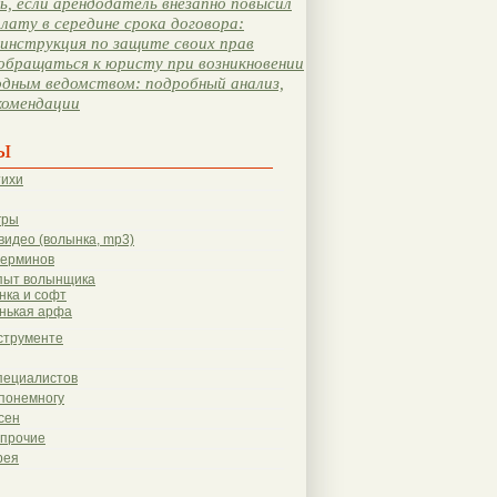
, если арендодатель внезапно повысил
лату в середине срока договора:
инструкция по защите своих прав
обращаться к юристу при возникновении
одным ведомством: подробный анализ,
комендации
ы
тихи
гры
видео (волынка, mp3)
терминов
пыт волынщика
нка и софт
нькая арфа
струменте
пециалистов
понемногу
сен
 прочие
рея