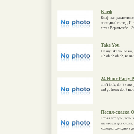
Блеф
Блеф, как разложилась
последний гвоздь, И 
хотел Верить тебе... 
Take You
Let my take you to rio,
Oh oh oh oh oh, na na n
24 Hour Party P
don’t look, don’t stare,
and go home don’t move,
Песня-сказка 
Стоял тот дом, всем 
назначили для слома,
холодно, холодно в д