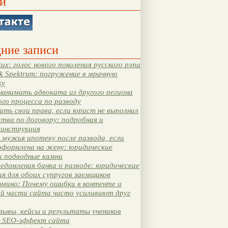
и
ние записи
их: голос нового поколения русского рэпа
k Spektrum: погружение в мрачную
ку
нанимать адвоката из другого региона
ого процесса по разводу
ть свои права, если юрист не выполнил
тва по договору: подробная и
 инструкция
мужья ипотеку после развода, если
оформлена на жену: юридические
и подводные камни
едомления банка о разводе: юридические
я для обоих супругов заемщиков
мино: Почему ошибки в контенте и
ой части сайта часто усиливают друг
зывы, кейсы и результаты учеников
 SEO-эффект сайта