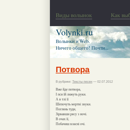
Виды волынок
Как вы
Volynki.ru
Волынки и Web.
Ничего общего! Почти...
Потвора
В рубрике:
Тексты песен
— 02.07.2012
Вже йде потвора,
І пси їй лижуть руки.
А в тлі її
Шепочуть мертві звуки.
Поглянь туди,
Зірвавши рясу з ночі.
В очах її,
Побачиш власні очі.