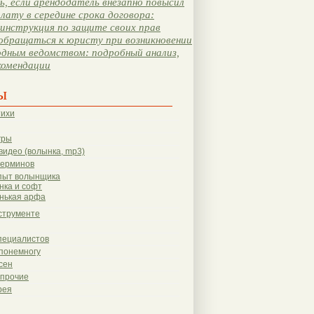
, если арендодатель внезапно повысил
лату в середине срока договора:
инструкция по защите своих прав
обращаться к юристу при возникновении
одным ведомством: подробный анализ,
комендации
ы
тихи
гры
видео (волынка, mp3)
терминов
пыт волынщика
нка и софт
нькая арфа
струменте
пециалистов
понемногу
сен
 прочие
рея