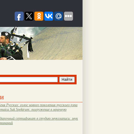
ти
еня Русских: голос нового поколения русского рэпа
amaica Suk Spektrum: погружение в мрачную
дарочный сертификат в студию звукозаписи: звук
оминаний