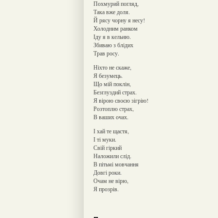
Похмурий погляд,
Така вже доля.
Й рясу чорну я несу!
Холодним ранком
Іду я в кельню.
Збиваю з блідих
Трав росу.
Ніхто не скаже,
Я безумець.
Що мій поклін,
Безглуздий страх.
Я вірою своєю зігрію!
Розтоплю страх,
В ваших очах.
І хай те щастя,
І ті муки.
Свій гіркий
Наложили слід.
В пітьмі мовчання
Довгі роки.
Очам не вірю,
Я прозрів.