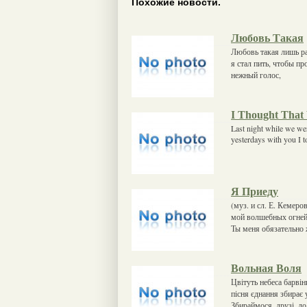
Похожие новости.
Любовь Такая
Любовь такая лишь ра
я стал пить, чтобы пр
нежный голос,
I Thought That 
Last night while we wer
yesterdays with you I 
Я Приеду
(муз. и сл. Е. Кемер
мой волшебных огней
Ты меня обязательно
Вольная Воля
Цвітуть небеса барвін
пісня єднання збирає
Збираймося, друзі, до 