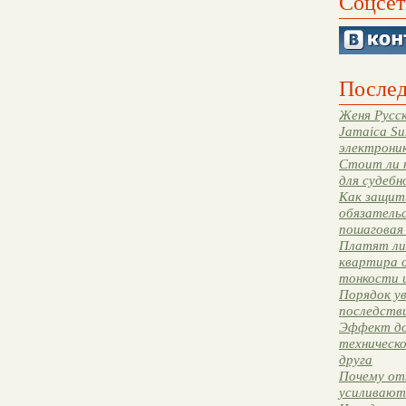
Соцсет
Послед
Женя Русск
Jamaica Su
электрони
Стоит ли 
для судебн
Как защити
обязательс
пошаговая
Платят ли 
квартира 
тонкости 
Порядок ув
последстви
Эффект до
техническ
друга
Почему от
усиливают