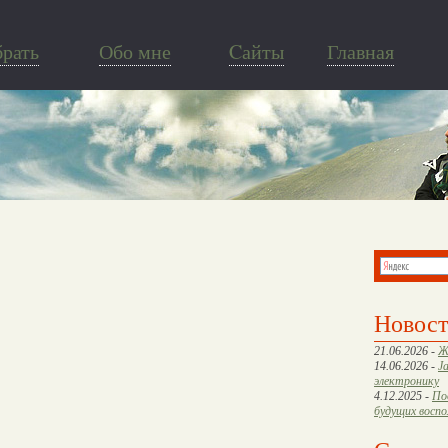
брать
Обо мне
Cайты
Главная
Новос
21.06.2026 -
Ж
14.06.2026 -
J
электронику
4.12.2025 -
По
будущих восп