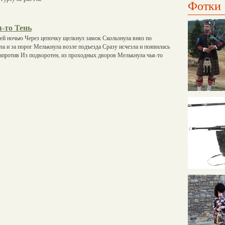
Фотки
-то Тень
ей ночью Через цепочку щелкнул замок Скользнула вниз по
а и за порог Мелькнула возле подъезда Сразу исчезла и появилась
апротив Из подворотен, из проходных дворов Мелькнула чья-то