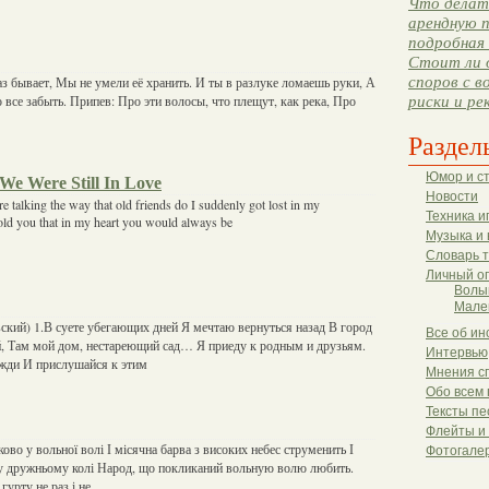
Что делать
арендную п
подробная 
Стоит ли 
споров с в
з бывает, Мы не умели её хранить. И ты в разлуке ломаешь руки, А
о все забыть. Припев: Про эти волосы, что плещут, как река, Про
риски и ре
Раздел
Юмор и с
We Were Still In Love
Новости
e talking the way that old friends do I suddenly got lost in my
Техника и
told you that in my heart you would always be
Музыка и 
Словарь 
Личный о
Волы
Мале
овский) 1.В суете убегающих дней Я мечтаю вернуться назад В город
Все об ин
, Там мой дом, нестареющий сад… Я приеду к родным и друзьям.
Интервью
 жди И прислушайся к этим
Мнения с
Обо всем 
Тексты пе
Флейты и
ково у вольної волі І місячна барва з високих небес струменить І
Фотогале
 у дружньому колі Народ, що покликаний вольную волю любить.
гурту не раз і не