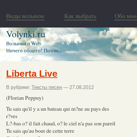
Виды волынок
Как выбрать
Обо мне
Volynki.ru
Волынки и Web.
Ничего общего! Почти...
Liberta Live
В рубрике:
Тексты песен
— 27.08.2012
(Florian Peppuy)
Tu sais qu'il y a un bateau qui m?ne au pays des
r?ves
L?-bas o? il fait chaud, o? le ciel n'a pas son pareil
Tu sais qu'au bout de cette terre