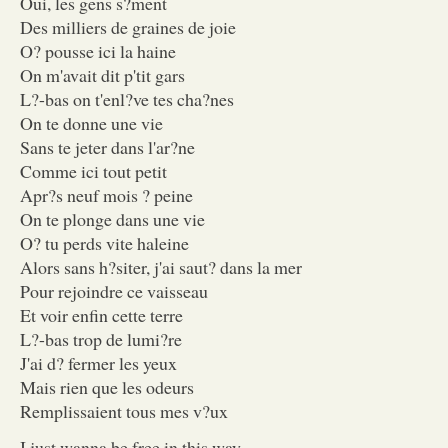
Oui, les gens s?ment
Des milliers de graines de joie
O? pousse ici la haine
On m'avait dit p'tit gars
L?-bas on t'enl?ve tes cha?nes
On te donne une vie
Sans te jeter dans l'ar?ne
Comme ici tout petit
Apr?s neuf mois ? peine
On te plonge dans une vie
O? tu perds vite haleine
Alors sans h?siter, j'ai saut? dans la mer
Pour rejoindre ce vaisseau
Et voir enfin cette terre
L?-bas trop de lumi?re
J'ai d? fermer les yeux
Mais rien que les odeurs
Remplissaient tous mes v?ux
I just wanna be free in this way