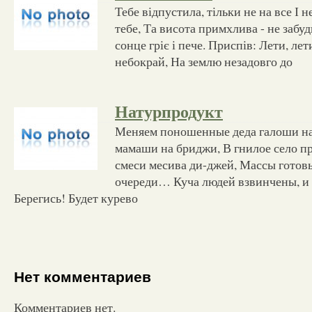
Тебе відпустила, тільки не на все І 
тебе, Та висота примхлива - не забуд
сонце гріє і пече. Приспів: Лети, лет
небокрай, На землю незадовго до
Натурпродукт
Меняем поношенные деда галоши на
мамаши на бриджи, В гнилое село п
смеси месива ди-джей, Массы готов
очереди… Куча людей взвинчены, и 
Берегись! Будет курево
Нет комментариев
Комментариев нет.