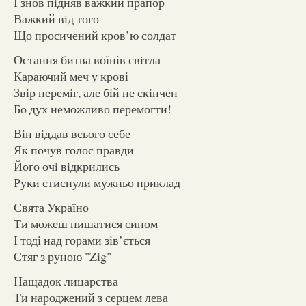
I знов пiдняв важкий прапор
Важкий вiд того
Що просичений кров’ю солдат
Остання битва воїнів свiтла
Караючий меч у крові
Звiр перемiг, але бiй не скiнчен
Бо дух неможливо перемогти!
Вiн вiддав всього себе
Як почув голос правди
Його очi вiдкрились
Руки стиснули мужньо приклад
Свята Україно
Ти можеш пишатися сином
I тоді над горами зів’ється
Стяг з руною "Zig"
Нащадок лицарства
Ти народжений з серцем лева