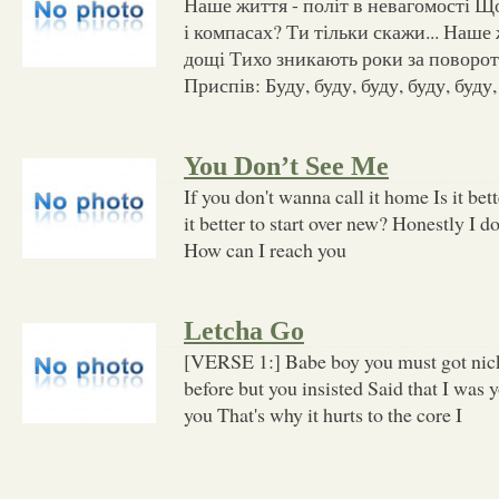
Наше життя - політ в невагомості Щ
і компасах? Ти тільки скажи... Наше 
дощі Тихо зникають роки за поворот
Приспів: Буду, буду, буду, буду, буду,
You Don’t See Me
If you don't wanna call it home Is it bet
it better to start over new? Honestly I 
How can I reach you
Letcha Go
[VERSE 1:] Babe boy you must got nicki
before but you insisted Said that I was y
you That's why it hurts to the core I