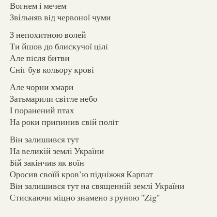
Вогнем i мечем
Звільняв вiд червоної чуми
З непохитною волей
Ти йшов до блискучої цiлi
Але пiсля битви
Снiг був кольору крові
Але чорни хмари
Затьмарили свiтле небо
I поранений птах
На роки припинив свiй полiт
Вiн залишився тут
На великій землі України
Бiй закінчив як воїн
Оросив своїй кров’ю підніжжя Карпат
Вiн залишився тут на священній землі України
Стискаючи міцно знамено з руною "Zig"