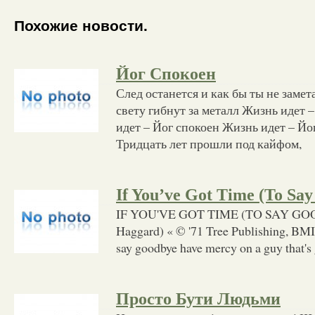
Похожие новости.
Йог Спокоен
След останется и как бы ты не замет
свету гибнут за металл Жизнь идет 
идет – Йог спокоен Жизнь идет – Йог
Тридцать лет прошли под кайфом,
If You’ve Got Time (To Sa
IF YOU'VE GOT TIME (TO SAY GOO
Haggard) « © '71 Tree Publishing, BMI »
say goodbye have mercy on a guy that's
Просто Бути Людьми