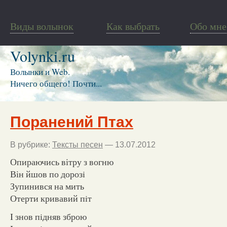
Виды волынок
Как выбрать
Обо мне
Volynki.ru
Волынки и Web.
Ничего общего! Почти...
Поранений Птах
В рубрике:
Тексты песен
— 13.07.2012
Опираючись вітру з вогню
Він йшов по дорозi
Зупинився на мить
Отерти кривавий пiт
I знов пiдняв зброю