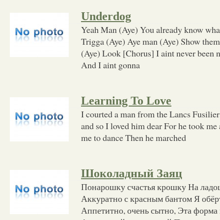
Underdog
Yeah Man (Aye) You already know what i
Trigga (Aye) Aye man (Aye) Show them
(Aye) Look [Chorus] I aint never been 
And I aint gonna
Learning To Love
I courted a man from the Lancs Fusilier
and so I loved him dear For he took me 
me to dance Then he marched
Шоколадный Заяц
Понарошку счастья крошку На ладо
Аккуратно с красным бантом Я обёр
Аппетитно, очень сытно, Эта форма 