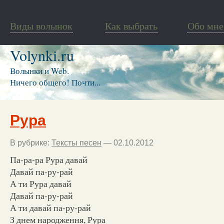
Виды волынок
Как выбрать
Обо мне
Volynki.ru
Волынки и Web.
Ничего общего! Почти...
Рура
В рубрике:
Тексты песен
— 02.10.2012
Па-ра-ра Рура давай
Давай па-ру-рай
А ти Рура давай
Давай па-ру-рай
А ти давай па-ру-рай
З днем народження, Рура