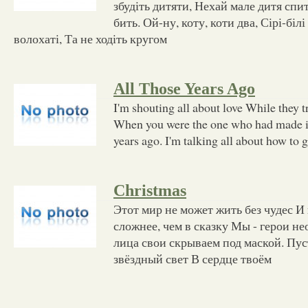
збудіть дитяти, Нехай мале дитя спит
бить. Ой-ну, коту, коти два, Сірі-білі
волохаті, Та не ходіть кругом
All Those Years Ago
I'm shouting all about love While they t
When you were the one who had made it 
years ago. I'm talking all about how to 
Christmas
Этот мир не может жить без чудес И 
сложнее, чем в сказку Мы - герои н
лица свои скрываем под маской. Пус
звёздный свет В сердце твоём