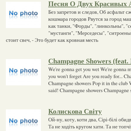
Песня О Двух Красивых 
Без запретов и следов, Об асфальт с
кошмара городов Рвутся за город ма
как танки, "Форды", "линкольны", "
"мустанги", "Мерседесы", "ситроены"
стоит свеч, - Это будет как кровная месть
Champagne Showers (feat. N
We're gonna get you wet We're gonna m
you won't forget Are you ready for... 
Champagne showers Pop it in the club We
said! Champagne showers Champagne 
Колискова Світу
Ой-ну, коту, коти два, Сірі-білі обидв
Та не ходіть кругом хати. Та не топч