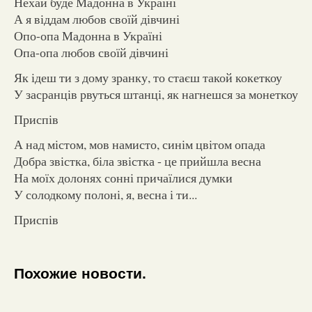
Нехай буде Мадонна в Україні
А я віддам любов своїй дівчині
Опо-опа Мадонна в Україні
Опа-опа любов своїй дівчині
Як ідеш ти з дому зранку, то стаєш такой кокеткоу
У засранців рвуться штанці, як нагнешся за монеткоу
Приспів
А над містом, мов намисто, синім цвітом опада
Добра звістка, біла звістка - це прийшла весна
На моїх долонях сонні причаїлися думки
У солодкому полоні, я, весна і ти...
Приспів
Похожие новости.