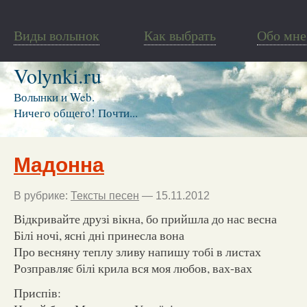
Виды волынок
Как выбрать
Обо мне
Volynki.ru
Волынки и Web.
Ничего общего! Почти...
Мадонна
В рубрике:
Тексты песен
— 15.11.2012
Відкривайте друзі вікна, бо прийшла до нас весна
Білі ночі, ясні дні принесла вона
Про весняну теплу зливу напишу тобі в листах
Розправляє білі крила вся моя любов, вах-вах
Приспів: