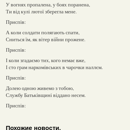
У вогнях пропалена, у боях поранена,
Ти від кулі лютої зберегла мене.
Приспів:
А коли солдати полягають спати,
Сниться їм, як вітер війни прожене.
Приспів:
І коли згадаємо тих, кого немає вже,
І сто грам наркомівських в чарочки наллєм.
Приспів:
Долею одною живемо з тобою,
Службу Батьківщині віддано несем.
Приспів:
Похожие новости.