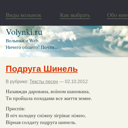
Виды волынок
Как выбрать
Обо мне
Volynki.ru
Волынки и Web.
Ничего общего! Почти...
Подруга Шинель
В рубрике:
Тексты песен
— 02.10.2012
Назавжди дарована, воїном шанована,
Ти пройшла походами все життя земне.
Приспів:
В ніч холодну сніжну зігріває ніжно,
Вірная солдату подруга шинель.