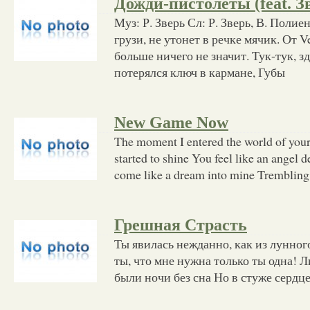
Дожди-пистолеты (feat. З
Муз: Р. Зверь Сл: Р. Зверь, В. Полие
грузи, не утонет в речке мячик. От 
больше ничего не значит. Тук-тук, зд
потерялся ключ в кармане, Губы
New Game Now
The moment I entered the world of your 
started to shine You feel like an angel 
come like a dream into mine Trembling
Грешная Страсть
Ты явилась нежданно, как из лунного
ты, что мне нужна только ты одна! 
были ночи без сна Но в стуже сердц