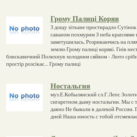
Грому Палиці Коряв
З дощу зіткане простирадло Сутінок
саваном похмурим З неба краплями п
заметушилась, Розриваючись на плям
землю Грому палиці коряві. Гнів не
блискавичний Полихнув холодним сяйвом - Люто сріб
простір розсікає... Грому палиці
Ностальгия
муз.Е.Кобылянский сл.Г.Лепс Золоти
сигаретном дыму ностальгии. Мы с т
давно Не бывали в далекой России. Г
дней Наша юность с тобой отсмеялас