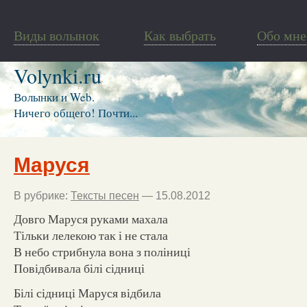
Виды волынок
Как выбрать
Обо мне
Volynki.ru
Волынки и Web.
Ничего общего! Почти...
Маруся
В рубрике:
Тексты песен
— 15.08.2012
Довго Маруся руками махала
Тільки лелекою так і не стала
В небо стрибнула вона з поліниці
Повідбивала білі сідниці
Білі сідниці Маруся відбила