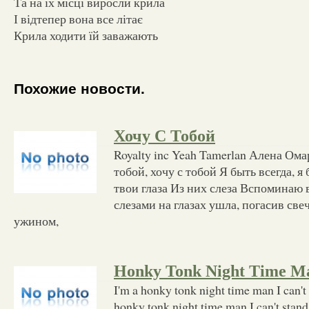
Та на їх місці виросли крила
І відтепер вона все літає
Крила ходити їй заважають
Похожие новости.
Хочу С Тобой
Royalty inc Yeah Tamerlan Алена Ома
тобой, хочу с тобой Я быть всегда, я 
твои глаза Из них слеза Вспоминаю
слезами на глазах ушла, погасив све
ужином,
Honky Tonk Night Time M
I'm a honky tonk night time man I can't 
honky tonk night time man I can't stand 