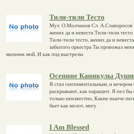
Тили-тили Тесто
Муз: О.Молчанов Сл. А.Славоросов 
жених да и невеста Тили-тили тесто
Тили-тили тесто, жених да и невест
забытого оркестра Ты провожал мен
мальчик мой, И как под выстрелы
Осенние Каникулы Души
Я стал сентиментальным, и вечером
раскрывают, как парашют. Я пел бы 
только неизвестно, Какие нынче пес
бьет как молот, могу
I Am Blessed