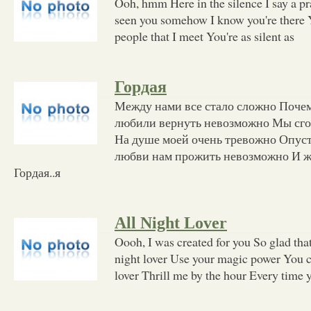
Ooh, hmm Here in the silence I say a pr
seen you somehow I know you're there Yo
people that I meet You're as silent as
Гордая
Между нами все стало сложно Почем
любили вернуть невозможно Мы сго
На душе моей очень тревожно Опусте
любви нам прожить невозможно И жи
Гордая..я
All Night Lover
Oooh, I was created for you So glad that
night lover Use your magic power You ca
lover Thrill me by the hour Every time