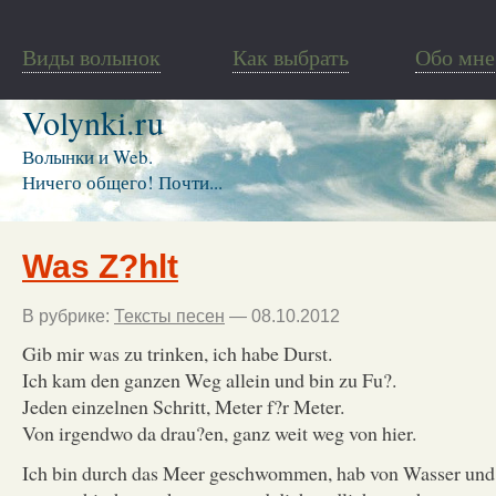
Виды волынок
Как выбрать
Обо мне
Volynki.ru
Волынки и Web.
Ничего общего! Почти...
Was Z?hlt
В рубрике:
Тексты песен
— 08.10.2012
Gib mir was zu trinken, ich habe Durst.
Ich kam den ganzen Weg allein und bin zu Fu?.
Jeden einzelnen Schritt, Meter f?r Meter.
Von irgendwo da drau?en, ganz weit weg von hier.
Ich bin durch das Meer geschwommen, hab von Wasser und 