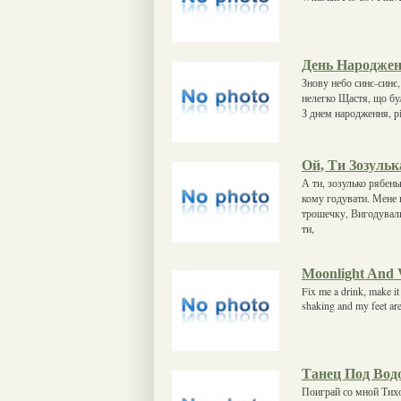
День Народже
Знову небо синє-синє
нелегко Щастя, що бул
З днем народження, рі
Ой, Ти Зозульк
А ти, зозулько рябень
кому годувати. Мене п
трошечку, Вигодували
ти,
Moonlight And
Fix me a drink, make it
shaking and my feet ar
Танец Под Водой
Поиграй со мной Тих