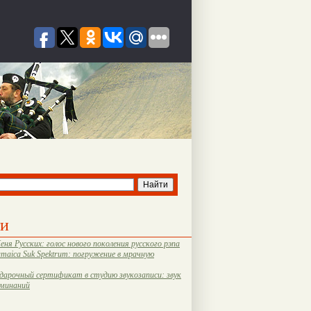
ти
еня Русских: голос нового поколения русского рэпа
amaica Suk Spektrum: погружение в мрачную
дарочный сертификат в студию звукозаписи: звук
оминаний