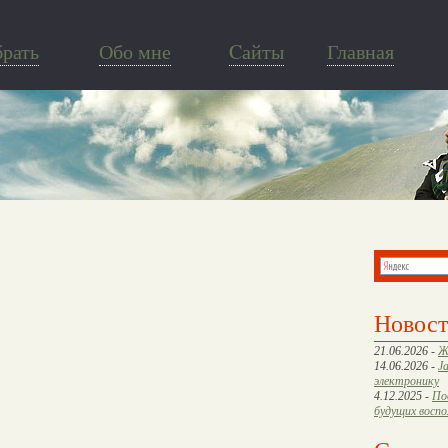
брать
Обо мне
Cайты
Главная
Новос
21.06.2026 -
Ж
14.06.2026 -
J
электронику
4.12.2025 -
По
будущих восп