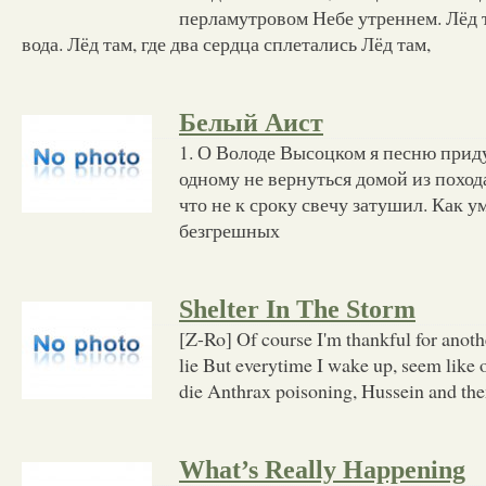
перламутровом Небе утреннем. Лёд т
вода. Лёд там, где два сердца сплетались Лёд там,
Белый Аист
1. О Володе Высоцком я песню прид
одному не вернуться домой из похода
что не к сроку свечу затушил. Как ум
безгрешных
Shelter In The Storm
[Z-Ro] Of course I'm thankful for anoth
lie But everytime I wake up, seem like 
die Anthrax poisoning, Hussein and th
What’s Really Happening