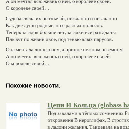
А он мечтал всю жизнь о ней, о королеве своей.
О королеве своей…
Судьба свела их невзначай, нежданно и негаданно
Как две души родные, но с разных полюсов.
Теперь загадок больше нет, загадки все разгаданы
Плывут по жизни двое, под тенью алых парусов.
Она мечтала лишь о нем, а принце нежном неземном
А он мечтал всю жизнь о ней, о королеве своей.
О королеве своей…
Похожие новости.
Цепи И Кольца (globass ha
Под завалами в тёплых сомнениях Р
откровения В иероглифах, В строгих
в ладони желания, Танцевала на воз