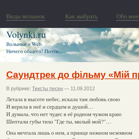
Виды волынок
Как выбрать
Обо мне
Volynki.ru
Волынки и Web.
Ничего общего! Почти...
Саундтрек до фільму «Мій 
В рубрике:
Тексты песен
— 11.09.2012
Летала в высоте небес, искала там любовь свою
И верила в неё и сердцем и душой…
И думала, что нет чудес в её родном чужом краю
Шептали губы тихо "Где ты, милый мой?"…
Она мечтала лишь о нем, а принце нежном неземном