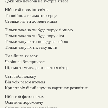
Доки між вечорів не зустрів я тебе
Ніби той промінь світла
Ти ввійшла в самотнє серце
Стільки літ ти до мене йшла
Тільки така як ти буде поруч зі мною
Тільки така як ти буде поруч іти
Тільки таку як ти поведу за собою
Тільки таку як ти, таку як ти
Ти зійшла як зоря
Чарівна і без прикрас
Підемо за межу, де ховається вітер
Світ тобі покажу
Від усіх разом втечем
Крил твоїх білий шум на картинах розквітне
Ніби той фотоспалах
Освітила порожнечу
Стільки літ ти до мене йшла