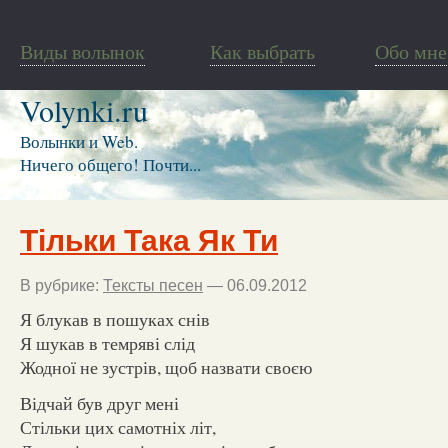
Виды волынок
Как выбрать
Обо мне
Volynki.ru
Волынки и Web.
Ничего общего! Почти...
Тільки Така Як Ти
В рубрике:
Тексты песен
— 06.09.2012
Я блукав в пошуках снів
Я шукав в темряві слід
Жодної не зустрів, щоб назвати своєю
Відчай був друг мені
Стільки цих самотніх літ,