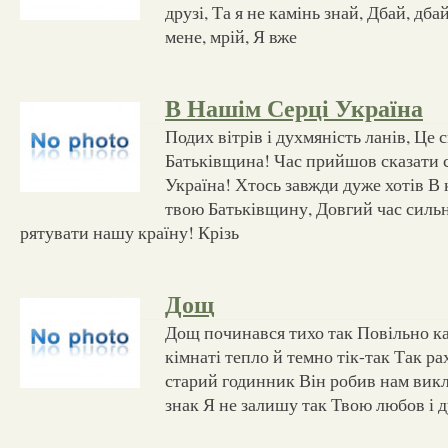
друзі, Та я не камінь знай, Дбай, дба
мене, мрій, Я вже
В Нашім Серці Україна
Подих вітрів і духмяність ланів, Це с
Батьківщина! Час прийшов сказати с
Україна! Хтось завжди дуже хотів В
твою Батьківщину, Довгий час силь
рятувати нашу країну! Крізь
Дощ
Дощ починався тихо так Повільно ка
кімнаті тепло й темно тік-так Так р
старий годинник Він робив нам викл
знак Я не залишу так Твою любов і 