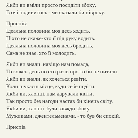
Якби ви вміли просто посидіти збоку,
В очі подивитись - ми сказали би нівроку.
Приспів:
Ідеальна половина моя десь ходить,
Ніхто не скаже-хто її під руку водить.
Ідеальна половина моя десь бродить,
Сама не знає, хто її молодить.
Якби ви знали, навіщо нам помада,
То кожен день по сто разів про то би не питали.
Якби ви знали, як хочеться ревіти,
Коли шукаєш місце, куди себе подіти.
Якби ви, хлопці, нам дарували квіти,
Так просто без нагоди настав би кінець світу.
Якби ви, хлопці, були завжди збоку
Мужиками, джентельменами, - то був би спокій.
Приспів