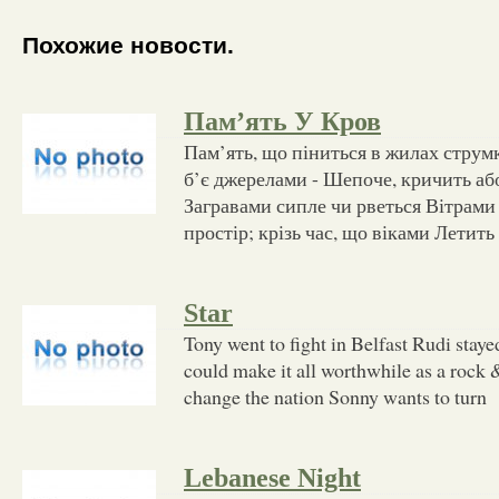
Похожие новости.
Пам’ять У Кров
Пам’ять, що піниться в жилах струм
б’є джерелами - Шепоче, кричить аб
Загравами сипле чи рветься Вітрами 
простір; крізь час, що віками Летить 
Star
Tony went to fight in Belfast Rudi staye
could make it all worthwhile as a rock &
change the nation Sonny wants to turn
Lebanese Night