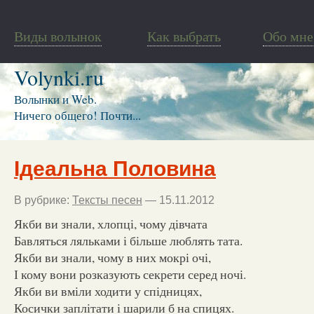
Виды волынок
Как выбрать
Обо мне
Volynki.ru
Волынки и Web.
Ничего общего! Почти...
Ідеальна Половина
В рубрике:
Тексты песен
— 15.11.2012
Якби ви знали, хлопці, чому дівчата
Бавляться ляльками і більше люблять тата.
Якби ви знали, чому в них мокрі очі,
І кому вони розказують секрети серед ночі.
Якби ви вміли ходити у спідницях,
Косички заплітати і шарили б на спицях.