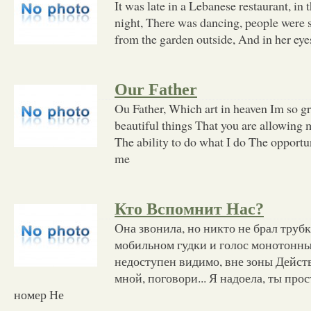
It was late in a Lebanese restaurant, in
night, There was dancing, people were 
from the garden outside, And in her eye
Our Father
Ou Father, Which art in heaven Im so gra
beautiful things That you are allowing 
The ability to do what I do The opportu
me
Кто Вспомнит Нас?
Она звонила, но никто не брал труб
мобильном гудки и голос монотонны
недоступен видимо, вне зоны Действ
мной, поговори... Я надоела, ты про
номер Не