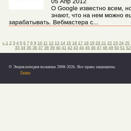
05 Апр 2012
О Google известно всем, н
знают, что на нем можно е
зарабатывать. Вебмастера с...
«
1
2
3
4
5
6
7
8
9
10
11
12
13
14
15
16
17
18
19
20
21
22
23
24
25
33
34
35
36
37
38
39
40
41
42
43
44
45
46
47
48
49
50
51
52
© Энциклопедия волынки 2008-2026. Все права защищены.
Разное