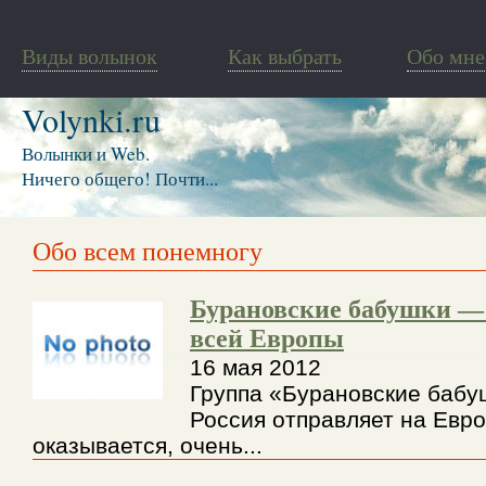
Виды волынок
Как выбрать
Обо мне
Volynki.ru
Волынки и Web.
Ничего общего! Почти...
Обо всем понемногу
Бурановские бабушки 
всей Европы
16 мая 2012
Группа «Бурановские бабу
Россия отправляет на Евр
оказывается, очень...