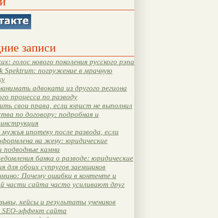
и
ние записи
их: голос нового поколения русского рэпа
k Spektrum: погружение в мрачную
ку
нанимать адвоката из другого региона
ого процесса по разводу
ть свои права, если юрист не выполнил
тва по договору: подробная и
 инструкция
мужья ипотеку после развода, если
оформлена на жену: юридические
и подводные камни
едомления банка о разводе: юридические
я для обоих супругов заемщиков
мино: Почему ошибки в контенте и
ой части сайта часто усиливают друг
зывы, кейсы и результаты учеников
 SEO-эффект сайта