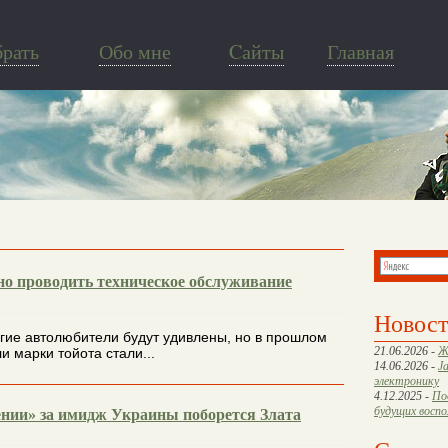
брать
Обо мне
Cайты
Главная
но проводить техническое обслуживание
Новос
гие автолюбители будут удивлены, но в прошлом
21.06.2026 -
Ж
и марки тойота стали...
14.06.2026 -
J
электронику
4.12.2025 -
По
будущих восп
нии» за имидж Украины поборется Злата