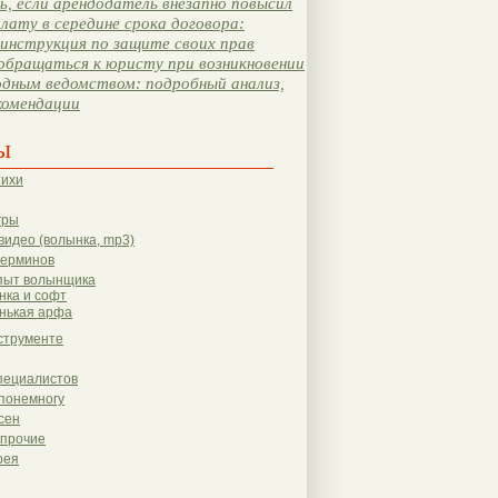
, если арендодатель внезапно повысил
лату в середине срока договора:
инструкция по защите своих прав
обращаться к юристу при возникновении
одным ведомством: подробный анализ,
комендации
ы
тихи
гры
видео (волынка, mp3)
терминов
пыт волынщика
нка и софт
нькая арфа
струменте
пециалистов
понемногу
сен
 прочие
рея