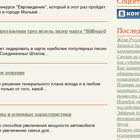
Соцсет
нкурсе "Евровидение", который в этот раз пройдет
 в городе Мальмё...
Послед
ротяжении трех недель лидер чарта “Billboard
Женя Русск
Jamaica Su
ет лидировать в чарте наиболее популярных песен
электрони
 Соединенных Штатов...
Стоит ли 
для судебн
Как защити
ое решение
обязательс
пошаговая
 решение генерального плана всегда и в любом
Платят ли 
только от того, какой...
квартира 
тонкости 
Порядок ув
последстви
Эффект до
ны и основные характеристики
техническ
друга
х способов увеличения мощности автомобиля
Почему от
я увеличение смеси для...
усиливают