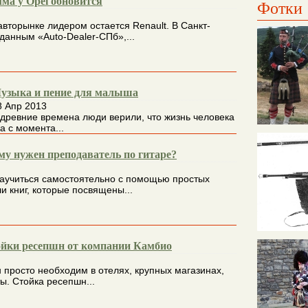
ма у Opel обновится
Фотки
вторынке лидером остается Renault. В Санкт-
данным «Auto-Dealer-СПб»,...
узыка и пение для малыша
8 Апр 2013
 древние времена люди верили, что жизнь человека
а с момента...
ому нужен преподаватель по гитаре?
научиться самостоятельно с помощью простых
и книг, которые посвящены...
йки ресепшн от компании Камбио
 просто необходим в отелях, крупных магазинах,
ы. Стойка ресепшн...