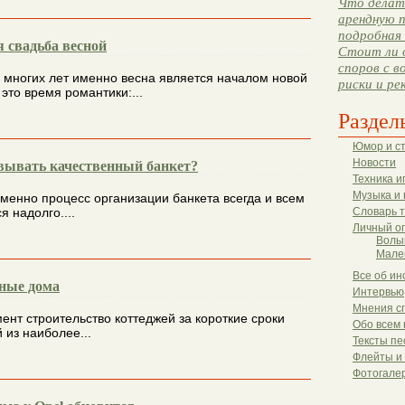
Что делать
арендную п
подробная 
 свадьба весной
Стоит ли 
споров с в
 многих лет именно весна является началом новой
риски и ре
 это время романтики:...
Раздел
Юмор и с
Новости
вывать качественный банкет?
Техника и
Музыка и 
именно процесс организации банкета всегда и всем
я надолго....
Словарь 
Личный о
Волы
Мале
Все об ин
ные дома
Интервью
Мнения с
нт строительство коттеджей за короткие сроки
Обо всем 
 из наиболее...
Тексты пе
Флейты и
Фотогале