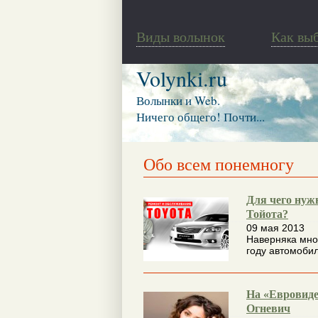
Виды волынок
Как вы
Volynki.ru
Волынки и Web.
Ничего общего! Почти...
Обо всем понемногу
Для чего нуж
Тойота?
09 мая 2013
Наверняка мно
году автомобил
На «Евровиде
Огневич