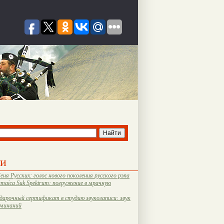
ти
еня Русских: голос нового поколения русского рэпа
amaica Suk Spektrum: погружение в мрачную
дарочный сертификат в студию звукозаписи: звук
оминаний