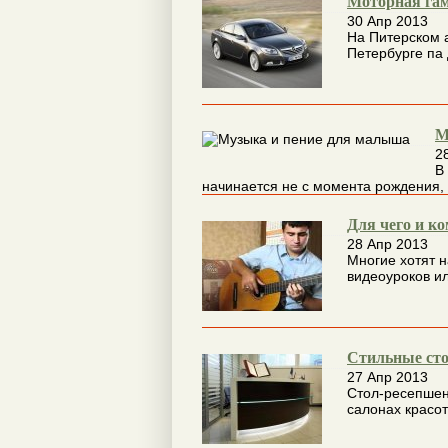
Моторная гам
30 Апр 2013
На Питерском а
Петербурге па 
М
2
В
начинается не с момента рождения, 
Для чего и к
28 Апр 2013
Многие хотят 
видеоуроков ил
Стильные сто
27 Апр 2013
Стол-ресепшен
салонах красот