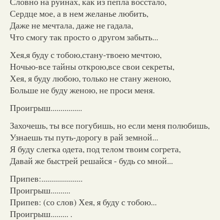
Словно на руинах, как из пепла восстало,
Сердце мое, а в нем желанье любить,
Даже не мечтала, даже не гадала,
Что смогу так просто о другом забыть...
Хея,я буду с тобою,стану-твоею мечтою,
Ночью-все тайны открою,все свои секреты,
Хея, я буду любою, только не стану женою,
Больше не буду женою, не проси меня.
Проигрыш................
Захочешь, ты все погубишь, но если меня полюбишь,
Узнаешь ты путь-дорогу в рай земной...
Я буду слегка одета, под телом твоим согрета,
Давай же быстрей решайся - будь со мной...
Припев:.....................
Проигрыш..........
Припев: (со слов) Хея, я буду с тобою...
Проигрыш......... .