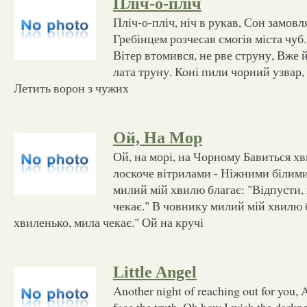
Пліч-о-пліч
Пліч-о-пліч, ніч в рукав, Сон замовля
Гребінцем розчесав смогів міста чуб
Вітер втомився, не рве струну, Вже 
лата труну. Коні пили чорний узвар,
Летить ворон з чужих
Ой, На Мор
Ой, на морі, на Чорному Бавиться х
лоскоче вітрилами - Ніжними білим
милий мій хвилю благає: "Відпусти,
чекає." В човнику милий мій хвилю б
хвиленько, мила чекає." Ой на кручі
Little Angel
Another night of reaching out for you, A
face the truth, Oh how I wish the darkn