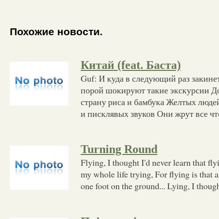
Похожие новости.
Китай (feat. Баста)
Guf: И куда в следующий раз закинет
порой шокируют такие экскурсии Д
страну риса и бамбука Желтых люде
и писклявых звуков Они жрут все чт
Turning Round
Flying, I thought I'd never learn that fly
my whole life trying, For flying is that 
one foot on the ground... Lying, I though