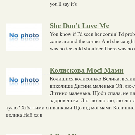
you'll say it's
She Don’t Love Me
You know if I'd seen her comin' I'd prob
came around the corner And she caught
was no ice cold shoulder There was no 
Колискова Моєї Мами
Колишися колисонько Велика, велика
виколише Дитина маленька Ой, лю-
Дитино маленька. Щоби спала, не пл
здоровенька. Лю-лю-лю-лю, лю-лю-л
тулю? Хіба тими співанками Що від мої мами Колишис
велика Най ся в