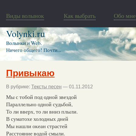
Виды волынок
Как выбрать
Обо мне
Volynki.ru
Волынки и Web.
Ничего общего! Почти...
Привыкаю
В рубрике:
Тексты песен
— 01.11.2012
Мы с тобой под одной звездой
Параллельно одной судьбой,
То ли вверх, то ли вниз плыли.
В суматохе холодных дней
Мы нашли океан страстей
Расстояние водой смыли.